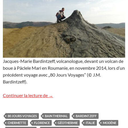
Jacques-Marie Bardintzeff, volcanologue, devant un volcan de
boue à Pâclele Mari en Roumanie, en novembre 2014, lors d’un
précédent voyage avec „80 Jours Voyages“ (© J.M.
Bardintzeff).
Voyage géologique exceptionnel en Itali
Continuer la lecture de
→
80 JOURS VOYAGES
BAIN THERMAL
BARDINTZEFF
CHERMETTE
FLORENCE
GÉOTHERMIE
ITALIE
MODÈNE