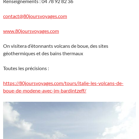
Renseignements : 04 78 92 82 36
contact@80joursvoyages.com
www.80joursvoyages.com
On visitera d’étonnants volcans de boue, des sites
géothermiques et des bains thermaux
Toutes les précisions :
https://80joursvoyages.com/tours/italie-les-volcans-de-
boue-de-modene-avec-jm-bardintzeff/