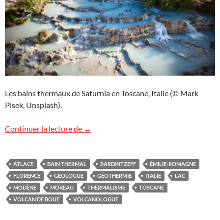
Les bains thermaux de Saturnia en Toscane, Italie (© Mark
Pisek, Unsplash).
Voyage géologique exceptionnel en Itali
Continuer la lecture de
→
ATLACE
BAIN THERMAL
BARDINTZEFF
ÉMILIE-ROMAGNE
FLORENCE
GÉOLOGUE
GÉOTHERMIE
ITALIE
LAC
MODÈNE
MOREAU
THERMALISME
TOSCANE
VOLCAN DE BOUE
VOLCANOLOGUE