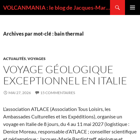
Recherche
VOLCANMANIA : le blog de Jacques-Marie BARDINTZEFF, volcanologue
ALLER
MENU
AU
PRINCI
CONTENU
Archives par mot-clé : bain thermal
ACTUALITÉS
,
VOYAGES
VOYAGE GÉOLOGIQUE
EXCEPTIONNEL EN ITALIE
MAI 27, 2026
15 COMMENTAIRES
L’association ATLACE (Association Tous Loisirs, les
Ambassades Culturelles et les Expéditions), organise un
voyage en Italie de 8 jours, du 4 au 11 mai 2027 (logistique :
Denice Moreau, responsable d’ATLACE ; conseiller scientifique
et pédagogique : Jacques-Marie Bardintzeff, géologue et