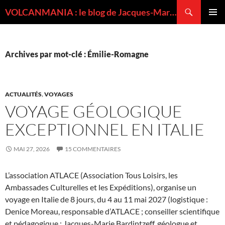
Recherche
VOLCANMANIA : le blog de Jacques-Marie BARDINTZEFF, volcanologue
ALLER
MENU
AU
PRINCI
CONTENU
Archives par mot-clé : Émilie-Romagne
ACTUALITÉS
,
VOYAGES
VOYAGE GÉOLOGIQUE
EXCEPTIONNEL EN ITALIE
MAI 27, 2026
15 COMMENTAIRES
L’association ATLACE (Association Tous Loisirs, les
Ambassades Culturelles et les Expéditions), organise un
voyage en Italie de 8 jours, du 4 au 11 mai 2027 (logistique :
Denice Moreau, responsable d’ATLACE ; conseiller scientifique
et pédagogique : Jacques-Marie Bardintzeff, géologue et