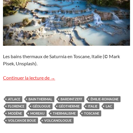
Les bains thermaux de Saturnia en Toscane, Italie (© Mark
Pisek, Unsplash).
Voyage géologique exceptionnel en Itali
Continuer la lecture de
→
ATLACE
BAIN THERMAL
BARDINTZEFF
ÉMILIE-ROMAGNE
FLORENCE
GÉOLOGUE
GÉOTHERMIE
ITALIE
LAC
MODÈNE
MOREAU
THERMALISME
TOSCANE
VOLCAN DE BOUE
VOLCANOLOGUE