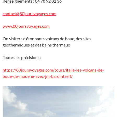
Renseignements : 04 78 92 82 36
contact@80joursvoyages.com
www.80joursvoyages.com
On visitera d’étonnants volcans de boue, des sites
géothermiques et des bains thermaux
Toutes les précisions :
https://80joursvoyages.com/tours/italie-les-volcans-de-
boue-de-modene-avec-jm-bardintzeff/