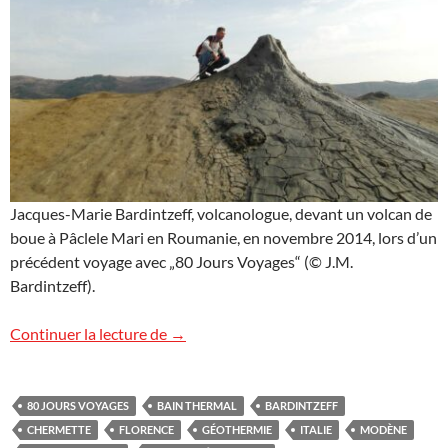
Jacques-Marie Bardintzeff, volcanologue, devant un volcan de
boue à Pâclele Mari en Roumanie, en novembre 2014, lors d’un
précédent voyage avec „80 Jours Voyages“ (© J.M.
Bardintzeff).
Voyage géologique exceptionnel en Itali
Continuer la lecture de
→
80 JOURS VOYAGES
BAIN THERMAL
BARDINTZEFF
CHERMETTE
FLORENCE
GÉOTHERMIE
ITALIE
MODÈNE