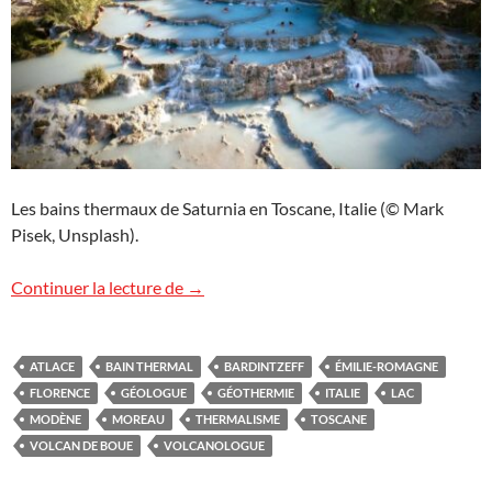
Les bains thermaux de Saturnia en Toscane, Italie (© Mark
Pisek, Unsplash).
Voyage géologique exceptionnel en Itali
Continuer la lecture de
→
ATLACE
BAIN THERMAL
BARDINTZEFF
ÉMILIE-ROMAGNE
FLORENCE
GÉOLOGUE
GÉOTHERMIE
ITALIE
LAC
MODÈNE
MOREAU
THERMALISME
TOSCANE
VOLCAN DE BOUE
VOLCANOLOGUE