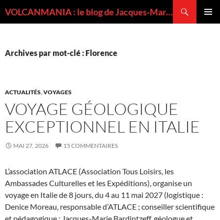
Recherche
VOLCANMANIA : le blog de Jacques-Marie BARDINTZEFF, volcanologue
ALLER
MENU
AU
PRINCI
CONTENU
Archives par mot-clé : Florence
ACTUALITÉS
,
VOYAGES
VOYAGE GÉOLOGIQUE
EXCEPTIONNEL EN ITALIE
MAI 27, 2026
15 COMMENTAIRES
L’association ATLACE (Association Tous Loisirs, les
Ambassades Culturelles et les Expéditions), organise un
voyage en Italie de 8 jours, du 4 au 11 mai 2027 (logistique :
Denice Moreau, responsable d’ATLACE ; conseiller scientifique
et pédagogique : Jacques-Marie Bardintzeff, géologue et