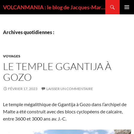
Recherche
VOLCANMANIA : le blog de Jacques-Marie BARDINTZEFF, volcanologue
ALLER
MENU
AU
PRINCI
CONTENU
Archives quotidiennes :
VOYAGES
LE TEMPLE GGANTIJA À
GOZO
FÉVRIER 17, 2023
LAISSER UN COMMENTAIRE
Le temple mégalithique de Ggantija à Gozo dans l’archipel de
Malte a été construit avec des blocs cyclopéens de calcaire,
entre 3600 et 3000 ans av. J.-C.