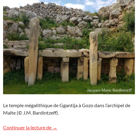
Le temple mégalithique de Ggantija à Gozo dans l’archipel de
Malte (© J.M. Bardintzeff).
Le temple Ggantija à Gozo
Continuer la lecture de
→