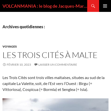
Recherche
VOLCANMANIA : le blog de Jacques-Marie BARDINTZEFF, volcanologue
ALLER
MENU
AU
PRINCI
CONTENU
Archives quotidiennes :
VOYAGES
LES TROIS CITÉS À MALTE
FÉVRIER 10, 2023
LAISSER UN COMMENTAIRE
Les Trois Cités sont trois villes maltaises, situées au sud de la
capitale La Valette, soit, de l’Est vers l’Ouest : Birgu (=
Vittoriosa), Cospicua (= Bormla) et Senglea (= Isla).