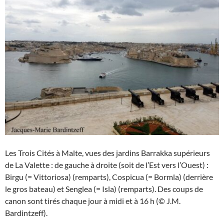
Les Trois Cités à Malte, vues des jardins Barrakka supérieurs
de La Valette : de gauche à droite (soit de l’Est vers l’Ouest) :
Birgu (= Vittoriosa) (remparts), Cospicua (= Bormla) (derrière
le gros bateau) et Senglea (= Isla) (remparts). Des coups de
canon sont tirés chaque jour à midi et à 16 h (© J.M.
Bardintzeff).