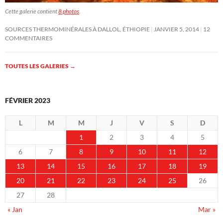
Cette galerie contient
8 photos
.
SOURCES THERMOMINÉRALES À DALLOL, ÉTHIOPIE
JANVIER 5, 2014
12
COMMENTAIRES
TOUTES LES GALERIES
→
FÉVRIER 2023
L
M
M
J
V
S
D
1
2
3
4
5
6
7
8
9
10
11
12
13
14
15
16
17
18
19
20
21
22
23
24
25
26
27
28
« Jan
Mar »