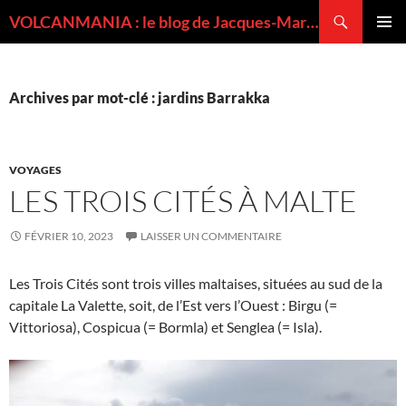
Recherche
VOLCANMANIA : le blog de Jacques-Marie BARDINTZEFF, volcanologue
ALLER
MENU
AU
PRINCI
CONTENU
Archives par mot-clé : jardins Barrakka
VOYAGES
LES TROIS CITÉS À MALTE
FÉVRIER 10, 2023
LAISSER UN COMMENTAIRE
Les Trois Cités sont trois villes maltaises, situées au sud de la
capitale La Valette, soit, de l’Est vers l’Ouest : Birgu (=
Vittoriosa), Cospicua (= Bormla) et Senglea (= Isla).