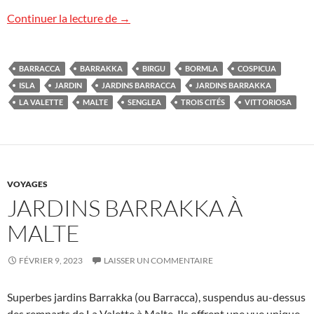
Les Trois Cités à Malte
Continuer la lecture de
→
BARRACCA
BARRAKKA
BIRGU
BORMLA
COSPICUA
ISLA
JARDIN
JARDINS BARRACCA
JARDINS BARRAKKA
LA VALETTE
MALTE
SENGLEA
TROIS CITÉS
VITTORIOSA
VOYAGES
JARDINS BARRAKKA À
MALTE
FÉVRIER 9, 2023
LAISSER UN COMMENTAIRE
Superbes jardins Barrakka (ou Barracca), suspendus au-dessus
des remparts de La Valette à Malte. Ils offrent une vue unique