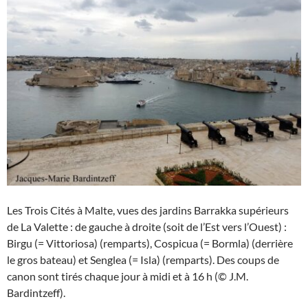
Les Trois Cités à Malte, vues des jardins Barrakka supérieurs
de La Valette : de gauche à droite (soit de l’Est vers l’Ouest) :
Birgu (= Vittoriosa) (remparts), Cospicua (= Bormla) (derrière
le gros bateau) et Senglea (= Isla) (remparts). Des coups de
canon sont tirés chaque jour à midi et à 16 h (© J.M.
Bardintzeff).