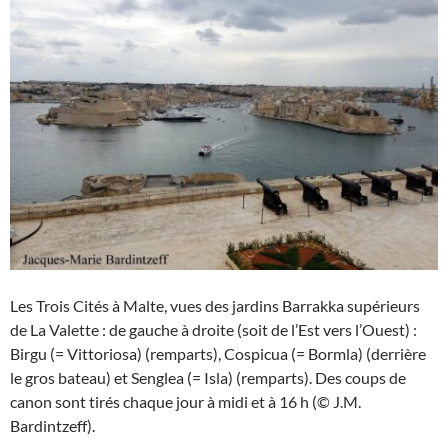
Les Trois Cités à Malte, vues des jardins Barrakka supérieurs
de La Valette : de gauche à droite (soit de l’Est vers l’Ouest) :
Birgu (= Vittoriosa) (remparts), Cospicua (= Bormla) (derrière
le gros bateau) et Senglea (= Isla) (remparts). Des coups de
canon sont tirés chaque jour à midi et à 16 h (© J.M.
Bardintzeff).