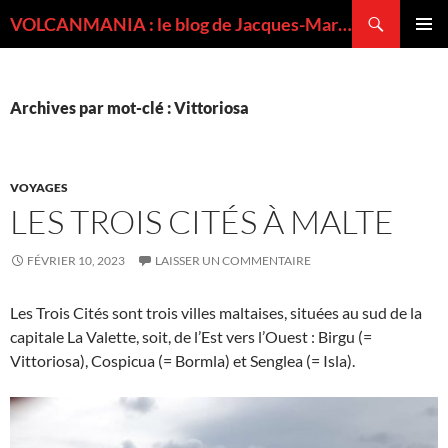
Recherche
VOLCANMANIA : le blog de Jacques-Marie BARDINTZEFF, volcanologue
ALLER
MENU
AU
PRINCI
CONTENU
Archives par mot-clé : Vittoriosa
VOYAGES
LES TROIS CITÉS À MALTE
FÉVRIER 10, 2023
LAISSER UN COMMENTAIRE
Les Trois Cités sont trois villes maltaises, situées au sud de la
capitale La Valette, soit, de l’Est vers l’Ouest : Birgu (=
Vittoriosa), Cospicua (= Bormla) et Senglea (= Isla).