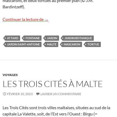
mascarons, et deux tortues au premier plan (© J.M.
Bardintzeff).
Jardin botanique Saint-Antoine à Attard
Continuer la lecture de
→
ATTARD
FONTAINE
JARDIN
JARDIN BOTANIQUE
JARDIN SAINT-ANTOINE
MALTE
MASCARON
TORTUE
VOYAGES
LES TROIS CITÉS À MALTE
FÉVRIER 10, 2023
LAISSER UN COMMENTAIRE
Les Trois Cités sont trois villes maltaises, situées au sud de la
capitale La Valette, soit, de l’Est vers l’Ouest : Birgu (=