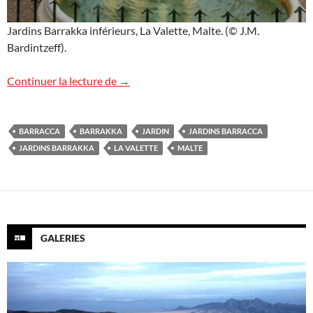
Jardins Barrakka inférieurs, La Valette, Malte. (© J.M.
Bardintzeff).
Jardins Barrakka à Malte
Continuer la lecture de
→
BARRACCA
BARRAKKA
JARDIN
JARDINS BARRACCA
JARDINS BARRAKKA
LA VALETTE
MALTE
GALERIES