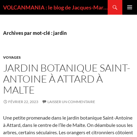
Recherche
VOLCANMANIA : le blog de Jacques-Marie BARDINTZEFF, volcanologue
ALLER
MENU
AU
PRINCI
CONTENU
Archives par mot-clé : jardin
VOYAGES
JARDIN BOTANIQUE SAINT-
ANTOINE À ATTARD À
MALTE
FÉVRIER 22, 2023
LAISSER UN COMMENTAIRE
Une petite promenade dans le jardin botanique Saint-Antoine
à Attard, dans le centre de l’île de Malte. On déambule sous les
arbres, certains séculaires. Les orangers et citronniers côtoient