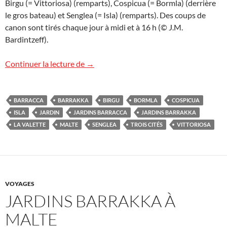
Birgu (= Vittoriosa) (remparts), Cospicua (= Bormla) (derrière
le gros bateau) et Senglea (= Isla) (remparts). Des coups de
canon sont tirés chaque jour à midi et à 16 h (© J.M.
Bardintzeff).
Les Trois Cités à Malte
Continuer la lecture de
→
BARRACCA
BARRAKKA
BIRGU
BORMLA
COSPICUA
ISLA
JARDIN
JARDINS BARRACCA
JARDINS BARRAKKA
LA VALETTE
MALTE
SENGLEA
TROIS CITÉS
VITTORIOSA
VOYAGES
JARDINS BARRAKKA À
MALTE