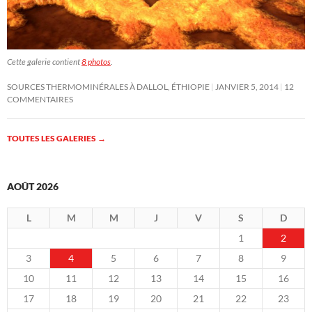
Cette galerie contient
8 photos
.
SOURCES THERMOMINÉRALES À DALLOL, ÉTHIOPIE
JANVIER 5, 2014
12
COMMENTAIRES
TOUTES LES GALERIES
→
AOÛT 2026
L
M
M
J
V
S
D
1
2
3
4
5
6
7
8
9
10
11
12
13
14
15
16
17
18
19
20
21
22
23