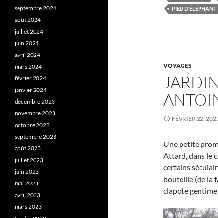
septembre 2024
PIED D’ÉLÉPHANT
août 2024
juillet 2024
juin 2024
avril 2024
VOYAGES
mars 2024
JARDIN
février 2024
janvier 2024
ANTOIN
décembre 2023
novembre 2023
FÉVRIER 22, 202
octobre 2023
septembre 2023
Une petite prom
août 2023
Attard, dans le 
juillet 2023
certains séculair
juin 2023
bouteille (de la
mai 2023
clapote gentimen
avril 2023
mars 2023