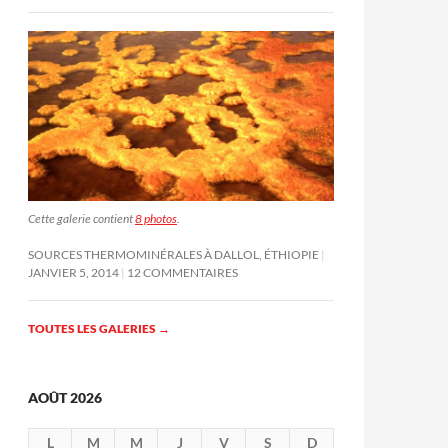
Cette galerie contient
8 photos
.
SOURCES THERMOMINÉRALES À DALLOL, ÉTHIOPIE
JANVIER 5, 2014
12 COMMENTAIRES
TOUTES LES GALERIES
→
AOÛT 2026
L
M
M
J
V
S
D