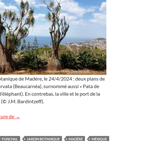
otanique de Madère, le 24/4/2024 : deux plans de
rvata (Beaucarnéa), surnommé aussi « Pata de
d’éléphant). En contrebas, la ville et le port de la
 (© J.M. Bardintzeff).
Le jardin botanique de Funchal à Madère
ture de
→
FUNCHAL
JARDIN BOTANIQUE
MADÈRE
MEXIQUE