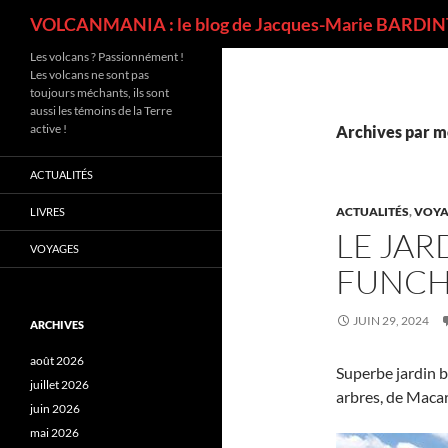
Recherche
VOLCANMANIA : le blog de Jacques-Marie BARDINT
Les volcans ? Passionnément !
Les volcans ne sont pas
toujours méchants, ils sont
aussi les témoins de la Terre
active !
Archives par mo
ACTUALITÉS
ACTUALITÉS
,
VOYA
LIVRES
LE JAR
VOYAGES
FUNCH
JUIN 29, 2024
ARCHIVES
août 2026
Superbe jardin b
juillet 2026
arbres, de Macar
juin 2026
mai 2026