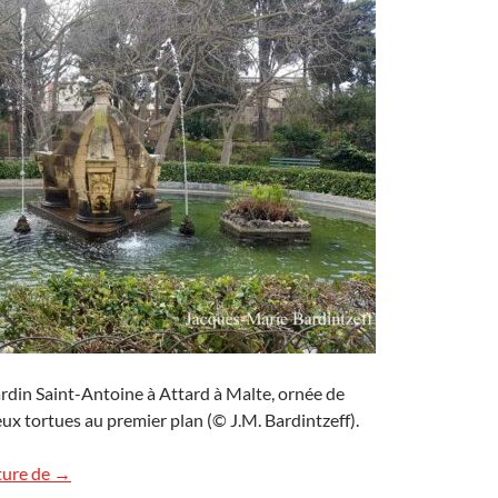
ardin Saint-Antoine à Attard à Malte, ornée de
ux tortues au premier plan (© J.M. Bardintzeff).
Jardin botanique Saint-Antoine à Attard à Malte
ture de
→