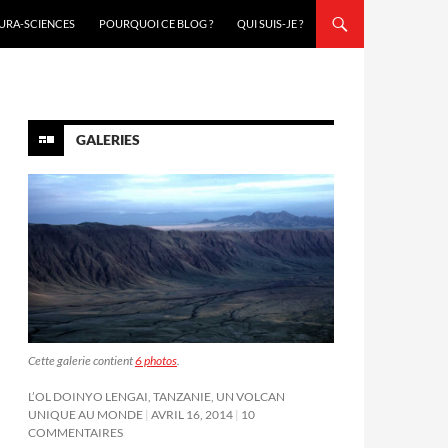
URA-SCIENCES
POURQUOI CE BLOG ?
QUI SUIS-JE ?
GALERIES
Cette galerie contient
6 photos
.
L’OL DOINYO LENGAI, TANZANIE, UN VOLCAN
UNIQUE AU MONDE
AVRIL 16, 2014
10
COMMENTAIRES