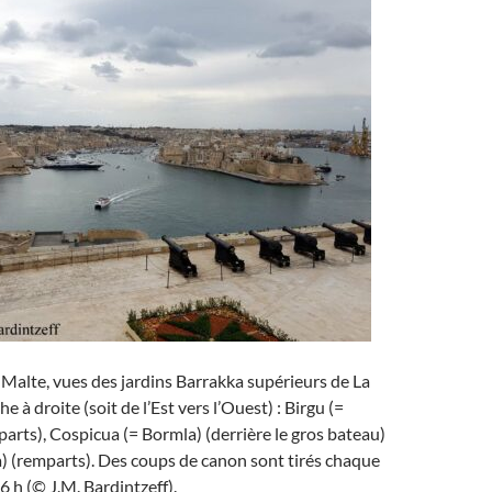
à Malte, vues des jardins Barrakka supérieurs de La
he à droite (soit de l’Est vers l’Ouest) : Birgu (=
parts), Cospicua (= Bormla) (derrière le gros bateau)
la) (remparts). Des coups de canon sont tirés chaque
16 h (© J.M. Bardintzeff).