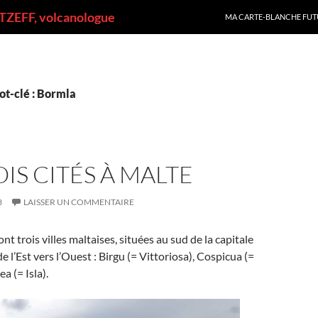
ALLER AU CONTENU
ZEFF, volcanologue
MA CARTE-BLANCHE FUT
ot-clé : Bormla
OIS CITÉS À MALTE
3
LAISSER UN COMMENTAIRE
ont trois villes maltaises, situées au sud de la capitale
 de l’Est vers l’Ouest : Birgu (= Vittoriosa), Cospicua (=
a (= Isla).