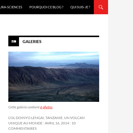
URA-SCIENCES
POURQUOI CE BLOG ?
QUI SUIS-JE ?
GALERIES
Cette galerie contient
6 photos
.
L’OL DOINYO LENGAI, TANZANIE, UN VOLCAN
UNIQUE AU MONDE
AVRIL 16, 2014
10
COMMENTAIRES