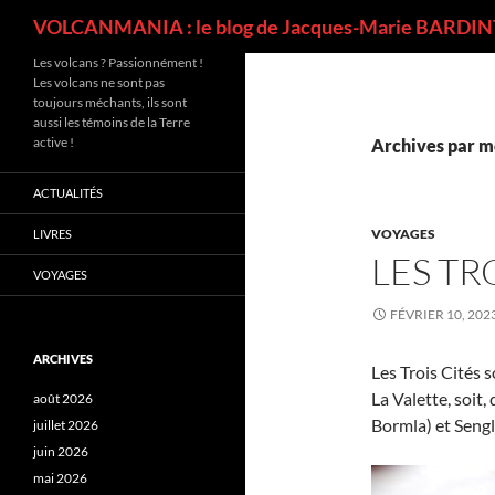
Recherche
VOLCANMANIA : le blog de Jacques-Marie BARDINT
Les volcans ? Passionnément !
Les volcans ne sont pas
toujours méchants, ils sont
aussi les témoins de la Terre
active !
Archives par m
ACTUALITÉS
VOYAGES
LIVRES
LES TR
VOYAGES
FÉVRIER 10, 202
ARCHIVES
Les Trois Cités s
La Valette, soit,
août 2026
Bormla) et Sengle
juillet 2026
juin 2026
mai 2026