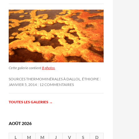
Cette galerie contient
8 photos
.
SOURCES THERMOMINÉRALES À DALLOL, ÉTHIOPIE
JANVIER 5, 2014
12 COMMENTAIRES
TOUTES LES GALERIES
→
AOÛT 2026
L
M
M
J
V
S
D