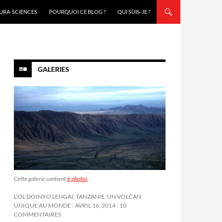
URA-SCIENCES
POURQUOI CE BLOG ?
QUI SUIS-JE ?
GALERIES
Cette galerie contient
6 photos
.
L’OL DOINYO LENGAI, TANZANIE, UN VOLCAN
UNIQUE AU MONDE
AVRIL 16, 2014
10
COMMENTAIRES