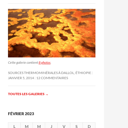
Cette galerie contient
8 photos
.
SOURCES THERMOMINÉRALES À DALLOL, ÉTHIOPIE
JANVIER 5, 2014
12 COMMENTAIRES
TOUTES LES GALERIES
→
FÉVRIER 2023
L
M
M
J
V
S
D