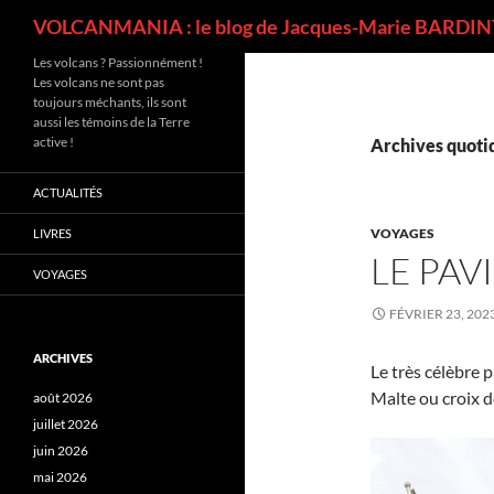
Recherche
VOLCANMANIA : le blog de Jacques-Marie BARDINT
Les volcans ? Passionnément !
Les volcans ne sont pas
toujours méchants, ils sont
aussi les témoins de la Terre
active !
Archives quotid
ACTUALITÉS
VOYAGES
LIVRES
LE PAV
VOYAGES
FÉVRIER 23, 202
ARCHIVES
Le très célèbre p
Malte ou croix d
août 2026
juillet 2026
juin 2026
mai 2026