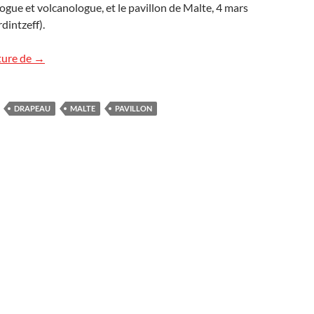
logue et volcanologue, et le pavillon de Malte, 4 mars
dintzeff).
Le pavillon de Malte
ture de
→
DRAPEAU
MALTE
PAVILLON