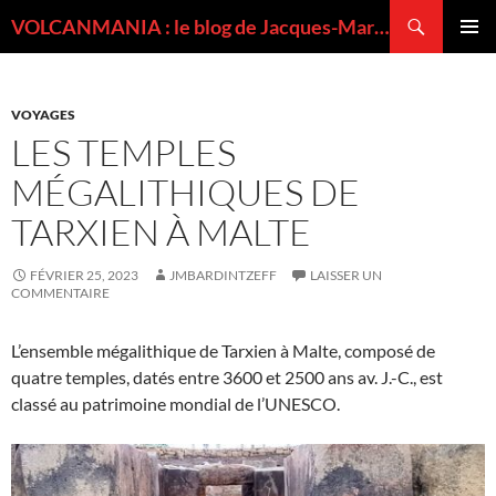
Recherche
VOLCANMANIA : le blog de Jacques-Marie BARDINTZEFF, volcanologue
ALLER
MENU
AU
PRINCI
CONTENU
VOYAGES
LES TEMPLES
MÉGALITHIQUES DE
TARXIEN À MALTE
FÉVRIER 25, 2023
JMBARDINTZEFF
LAISSER UN
COMMENTAIRE
L’ensemble mégalithique de Tarxien à Malte, composé de
quatre temples, datés entre 3600 et 2500 ans av. J.-C., est
classé au patrimoine mondial de l’UNESCO.