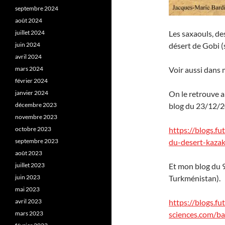
septembre 2024
août 2024
juillet 2024
Les saxaouls, de
juin 2024
désert de Gobi (
avril 2024
mars 2024
Voir aussi dans 
février 2024
janvier 2024
On le retrouve a
décembre 2023
blog du 23/12/
novembre 2023
octobre 2023
https://blogs.f
septembre 2023
du-desert-kaza
août 2023
juillet 2023
Et mon blog du 
juin 2023
Turkménistan).
mai 2023
avril 2023
https://blogs.fu
mars 2023
sciences.com/b