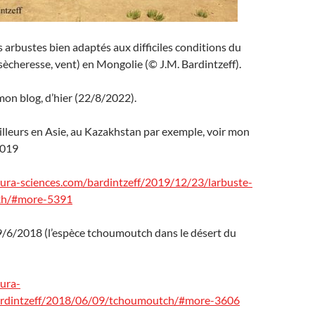
s arbustes bien adaptés aux difficiles conditions du
sècheresse, vent) en Mongolie (© J.M. Bardintzeff).
mon blog, d’hier (22/8/2022).
illeurs en Asie, au Kazakhstan par exemple, voir mon
2019
utura-sciences.com/bardintzeff/2019/12/23/larbuste-
kh/#more-5391
9/6/2018 (l’espèce tchoumoutch dans le désert du
tura-
ardintzeff/2018/06/09/tchoumoutch/#more-3606