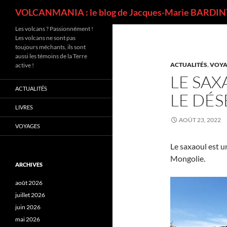
Recherche
VOLCANMANIA : le blog de Jacques-Marie BARDINT
Les volcans ? Passionnément !
Les volcans ne sont pas
toujours méchants, ils sont
aussi les témoins de la Terre
ACTUALITÉS
,
VOYA
active !
LE SAX
ACTUALITÉS
LE DÉ
LIVRES
AOÛT 23, 2022
VOYAGES
Le saxaoul est u
Mongolie.
ARCHIVES
août 2026
juillet 2026
juin 2026
mai 2026