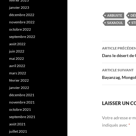
février 2023
janvier 2023
décembre 2022
ARBUSTE
DÉ
novembre 2022
SAXAOUL
ST
octobre 2022
septembre 2022
Navigati
août 2022
ARTICLE PRÉCÉDE
juin 2022
des
Dans le désert de
mai 2022
articles
avril 2022
ARTICLE SUIVANT
mars 2022
Bayanzag, Mongol
février 2022
janvier 2022
décembre 2021
novembre 2021
LAISSER UN 
octobre 2021
septembre 2021
Votre adresse e-ma
août 2021
indiqués avec
*
juillet 2021