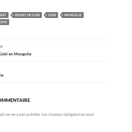
SERT
DÉSERT DE GOBI
GOBI
MONGOLIE
EPPE
on
NT
 Gobi en Mongolie
ie
COMMENTAIRE
il ne sera pas publiée.
Les champs obligatoires sont