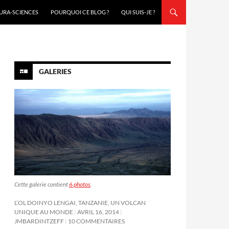
URA-SCIENCES
POURQUOI CE BLOG ?
QUI SUIS-JE ?
GALERIES
Cette galerie contient
6 photos
.
L’OL DOINYO LENGAI, TANZANIE, UN VOLCAN
UNIQUE AU MONDE
AVRIL 16, 2014
JMBARDINTZEFF
10 COMMENTAIRES