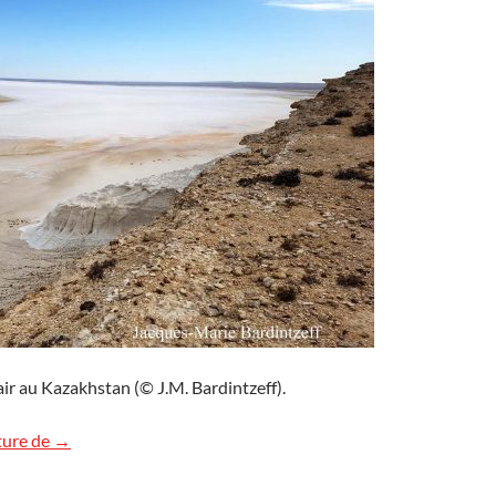
air au Kazakhstan (© J.M. Bardintzeff).
Le salar de Tuzbair, Kazakhstan
ture de
→