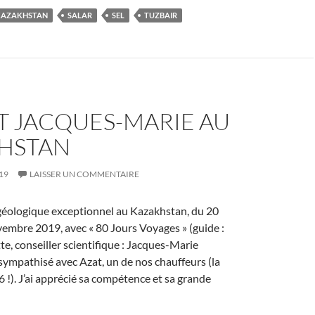
KAZAKHSTAN
SALAR
SEL
TUZBAIR
T JACQUES-MARIE AU
HSTAN
19
LAISSER UN COMMENTAIRE
géologique exceptionnel au Kazakhstan, du 20
embre 2019, avec « 80 Jours Voyages » (guide :
e, conseiller scientifique : Jacques-Marie
i sympathisé avec Azat, un de nos chauffeurs (la
 !). J’ai apprécié sa compétence et sa grande