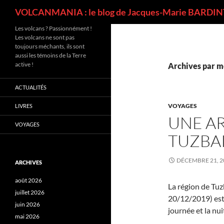
Recherche
VOLCANMANIA : le blog de Jacques-Marie BARDINT
Les volcans ? Passionnément !
Les volcans ne sont pas
toujours méchants, ils sont
aussi les témoins de la Terre
active !
Archives par mo
ACTUALITÉS
VOYAGES
LIVRES
UNE AR
VOYAGES
TUZBA
DÉCEMBRE 21, 2
ARCHIVES
août 2026
La région de Tuz
juillet 2026
20/12/2019) est 
juin 2026
journée et la nui
mai 2026