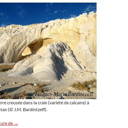
re creusée dans la craie (variété de calcaire) à
tan (© J.M. Bardintzeff).
Une arche de pierre à Tuzbair, Kazakhstan
ture de
→