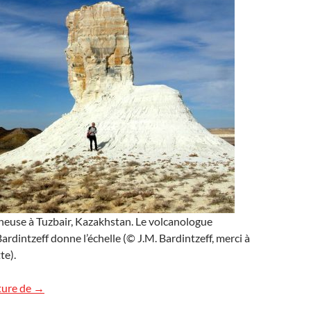
heuse à Tuzbair, Kazakhstan. Le volcanologue
rdintzeff donne l’échelle (© J.M. Bardintzeff, merci à
te).
La dent de Tuzbair, Kazakhstan
ture de
→