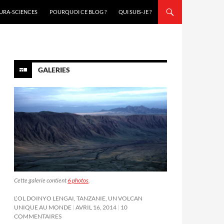
URA-SCIENCES
POURQUOI CE BLOG ?
QUI SUIS-JE ?
GALERIES
Cette galerie contient
6 photos
.
L’OL DOINYO LENGAI, TANZANIE, UN VOLCAN
UNIQUE AU MONDE
AVRIL 16, 2014
10
COMMENTAIRES