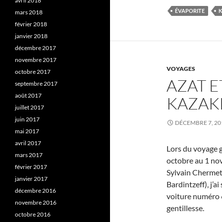
avril 2018
ÉVAPORITE
mars 2018
février 2018
janvier 2018
décembre 2017
novembre 2017
VOYAGES
octobre 2017
AZAT E
septembre 2017
août 2017
KAZAK
juillet 2017
juin 2017
DÉCEMBRE 7, 20
mai 2017
avril 2017
Lors du voyage 
mars 2017
octobre au 1 nov
février 2017
Sylvain Chermett
janvier 2017
Bardintzeff), j’a
décembre 2016
voiture numéro 6
novembre 2016
gentillesse.
octobre 2016