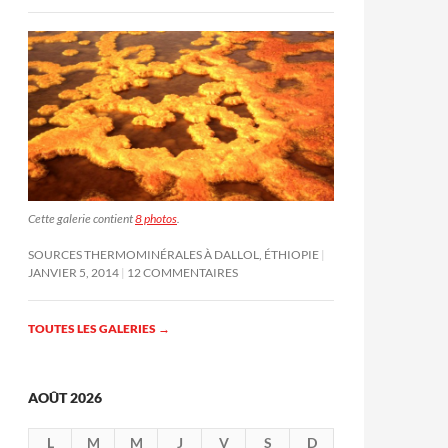
Cette galerie contient
8 photos
.
SOURCES THERMOMINÉRALES À DALLOL, ÉTHIOPIE
JANVIER 5, 2014
12 COMMENTAIRES
TOUTES LES GALERIES
→
AOÛT 2026
L
M
M
J
V
S
D