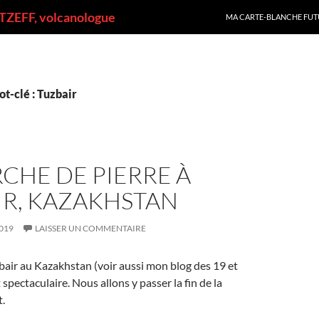
ALLER AU CONTENU
ZEFF, volcanologue
MA CARTE-BLANCHE FUT
t-clé : Tuzbair
CHE DE PIERRE À
IR, KAZAKHSTAN
019
LAISSER UN COMMENTAIRE
bair au Kazakhstan (voir aussi mon blog des 19 et
spectaculaire. Nous allons y passer la fin de la
t.