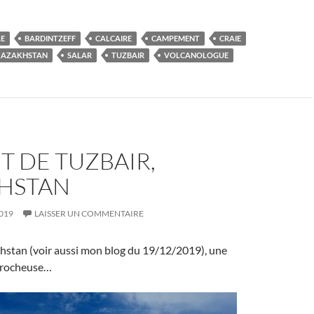
LE
BARDINTZEFF
CALCAIRE
CAMPEMENT
CRAIE
KAZAKHSTAN
SALAR
TUZBAIR
VOLCANOLOGUE
T DE TUZBAIR,
HSTAN
019
LAISSER UN COMMENTAIRE
khstan (voir aussi mon blog du 19/12/2019), une
» rocheuse…