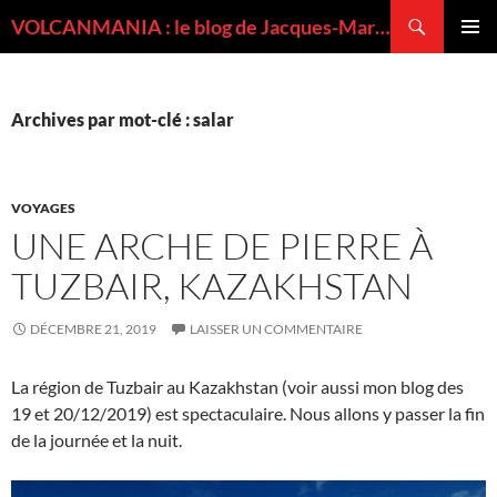
Recherche
VOLCANMANIA : le blog de Jacques-Marie BARDINTZEFF, volcanologue
ALLER
MENU
AU
PRINCI
CONTENU
Archives par mot-clé : salar
VOYAGES
UNE ARCHE DE PIERRE À
TUZBAIR, KAZAKHSTAN
DÉCEMBRE 21, 2019
LAISSER UN COMMENTAIRE
La région de Tuzbair au Kazakhstan (voir aussi mon blog des
19 et 20/12/2019) est spectaculaire. Nous allons y passer la fin
de la journée et la nuit.