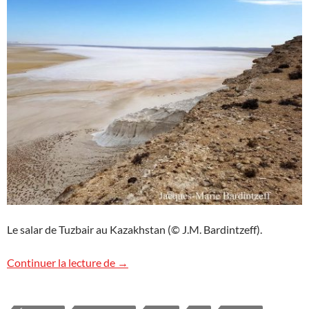
Le salar de Tuzbair au Kazakhstan (© J.M. Bardintzeff).
Le salar de Tuzbair, Kazakhstan
Continuer la lecture de
→