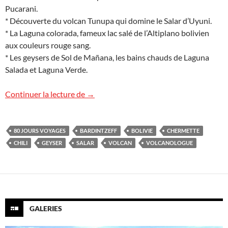
Pucarani.
* Découverte du volcan Tunupa qui domine le Salar d’Uyuni.
* La Laguna colorada, fameux lac salé de l’Altiplano bolivien
aux couleurs rouge sang.
* Les geysers de Sol de Mañana, les bains chauds de Laguna
Salada et Laguna Verde.
Voyage Bolivie Chili
Continuer la lecture de
→
80 JOURS VOYAGES
BARDINTZEFF
BOLIVIE
CHERMETTE
CHILI
GEYSER
SALAR
VOLCAN
VOLCANOLOGUE
GALERIES