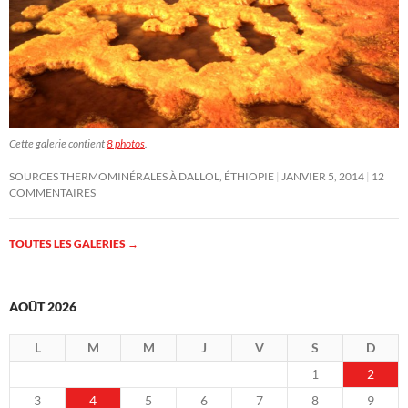
Cette galerie contient
8 photos
.
SOURCES THERMOMINÉRALES À DALLOL, ÉTHIOPIE
JANVIER 5, 2014
12
COMMENTAIRES
TOUTES LES GALERIES
→
AOÛT 2026
L
M
M
J
V
S
D
1
2
3
4
5
6
7
8
9