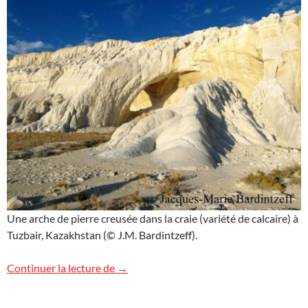
Une arche de pierre creusée dans la craie (variété de calcaire) à
Tuzbair, Kazakhstan (© J.M. Bardintzeff).
Une arche de pierre à Tuzbair, Kazakhsta
Continuer la lecture de
→