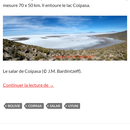
mesure 70 x 50 km. Il entoure le lac Coipasa.
Le salar de Coipasa (© J.M. Bardintzeff).
Salar de Coipasa, Bolivie
Continuer la lecture de
→
BOLIVIE
COIPASA
SALAR
UYUNI