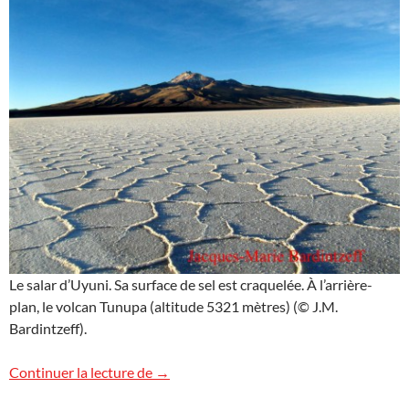
Le salar d’Uyuni. Sa surface de sel est craquelée. À l’arrière-
plan, le volcan Tunupa (altitude 5321 mètres) (© J.M.
Bardintzeff).
Salar d’Uyuni, Bolivie
Continuer la lecture de
→