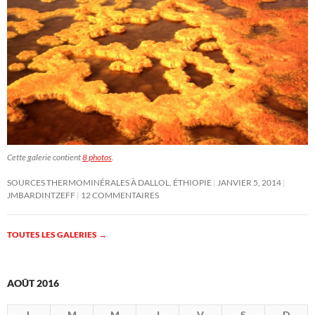
Cette galerie contient
8 photos
.
SOURCES THERMOMINÉRALES À DALLOL, ÉTHIOPIE
JANVIER 5, 2014
JMBARDINTZEFF
12 COMMENTAIRES
TOUTES LES GALERIES
→
AOÛT 2016
L
M
M
J
V
S
D