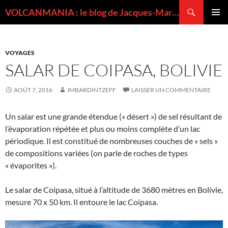
Recherche
VOLCANMANIA : le blog de Jacques-Marie BARDINTZEFF, volcanologue
ALLER
MENU
AU
PRINCI
CONTENU
VOYAGES
SALAR DE COIPASA, BOLIVIE
AOÛT 7, 2016
JMBARDINTZEFF
LAISSER UN COMMENTAIRE
Un salar est une grande étendue (« désert ») de sel résultant de
l’évaporation répétée et plus ou moins complète d’un lac
périodique. Il est constitué de nombreuses couches de « sels »
de compositions variées (on parle de roches de types
« évaporites »).
Le salar de Coipasa, situé à l’altitude de 3680 mètres en Bolivie,
mesure 70 x 50 km. Il entoure le lac Coipasa.