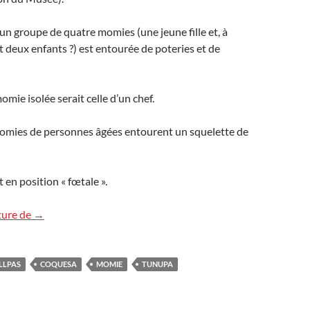
 un groupe de quatre momies (une jeune fille et, à
t deux enfants ?) est entourée de poteries et de
mie isolée serait celle d’un chef.
omies de personnes âgées entourent un squelette de
en position « fœtale ».
Les momies de Coquesa
ture de
→
LLPAS
COQUESA
MOMIE
TUNUPA