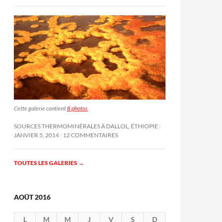
Cette galerie contient
8 photos
.
SOURCES THERMOMINÉRALES À DALLOL, ÉTHIOPIE
JANVIER 5, 2014
12 COMMENTAIRES
TOUTES LES GALERIES
→
AOÛT 2016
L
M
M
J
V
S
D