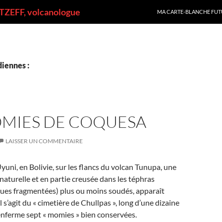
ALLER AU CONTENU
ZEFF, volcanologue
MA CARTE-BLANCHE FUT
iennes :
OMIES DE COQUESA
LAISSER UN COMMENTAIRE
Uyuni, en Bolivie, sur les flancs du volcan Tunupa, une
 naturelle et en partie creusée dans les téphras
ques fragmentées) plus ou moins soudés, apparaît
l s’agit du « cimetière de Chullpas », long d’une dizaine
enferme sept « momies » bien conservées.