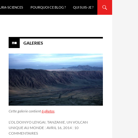
URA-SCIENCES
POURQUOI CE BLOG ?
QUI SUIS-JE ?
GALERIES
Cette galerie contient
6 photos
.
L’OL DOINYO LENGAI, TANZANIE, UN VOLCAN
UNIQUE AU MONDE
AVRIL 16, 2014
10
COMMENTAIRES