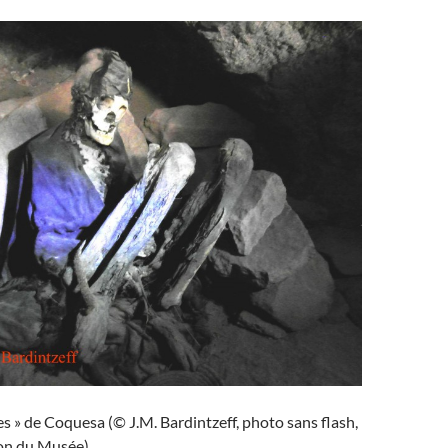
 » de Coquesa (© J.M. Bardintzeff, photo sans flash,
ion du Musée).