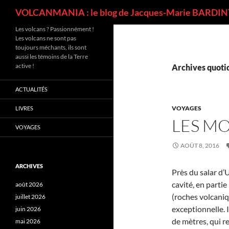
Recherche
VOLCANMANIA : le blog de Jacques-Marie BARDINT
Les volcans ? Passionnément !
Les volcans ne sont pas
toujours méchants, ils sont
aussi les témoins de la Terre
active !
Archives quotid
ACTUALITÉS
VOYAGES
LIVRES
LES M
VOYAGES
AOÛT 8, 2016
ARCHIVES
Près du salar d’
cavité, en partie
août 2026
(roches volcani
juillet 2026
exceptionnelle. I
juin 2026
de mètres, qui r
mai 2026