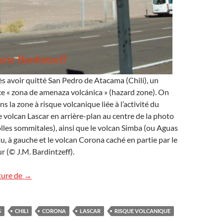
rès avoir quitté San Pedro de Atacama (Chili), un
 « zona de amenaza volcánica » (hazard zone). On
ns la zone à risque volcanique liée à l’activité du
le volcan Lascar en arrière-plan au centre de la photo
lles sommitales), ainsi que le volcan Simba (ou Aguas
tu, à gauche et le volcan Corona caché en partie par le
r (© J.M. Bardintzeff).
Zona de amenaza volcánica
ture de
→
S
CHILI
CORONA
LASCAR
RISQUE VOLCANIQUE