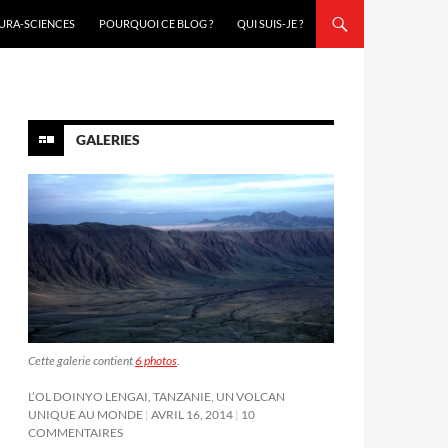
URA-SCIENCES
POURQUOI CE BLOG ?
QUI SUIS-JE ?
GALERIES
Cette galerie contient
6 photos
.
L’OL DOINYO LENGAI, TANZANIE, UN VOLCAN
UNIQUE AU MONDE
AVRIL 16, 2014
10
COMMENTAIRES