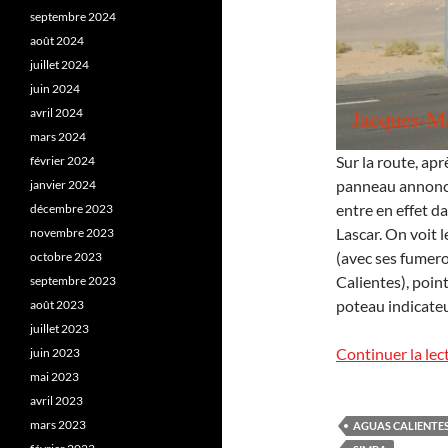
septembre 2024
août 2024
juillet 2024
juin 2024
avril 2024
mars 2024
Sur la route, ap
février 2024
panneau annonce
janvier 2024
entre en effet da
décembre 2023
Lascar. On voit 
novembre 2023
(avec ses fumero
octobre 2023
Calientes), poin
septembre 2023
poteau indicateu
août 2023
juillet 2023
Continuer la lec
juin 2023
mai 2023
avril 2023
mars 2023
AGUAS CALIENTE