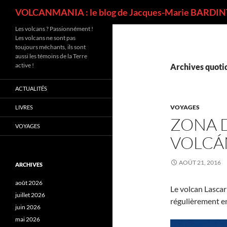
Recherche
VOLCANMANIA : le blog de Jacques-Marie BARDINT
Les volcans ? Passionnément !
Les volcans ne sont pas
toujours méchants, ils sont
aussi les témoins de la Terre
active !
Archives quotid
ACTUALITÉS
VOYAGES
LIVRES
ZONA 
VOYAGES
VOLCÁ
AOÛT 21, 2016
ARCHIVES
août 2026
Le volcan Lascar
juillet 2026
régulièrement e
juin 2026
mai 2026