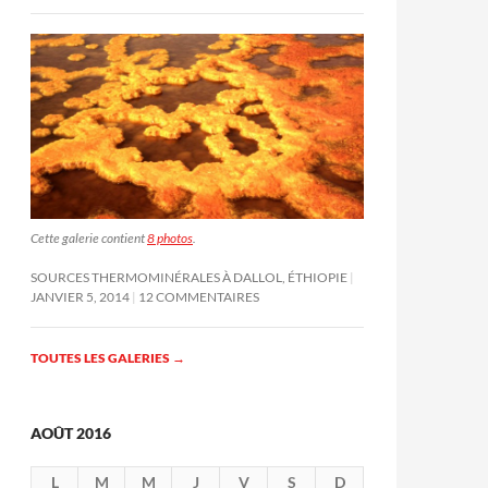
Cette galerie contient
8 photos
.
SOURCES THERMOMINÉRALES À DALLOL, ÉTHIOPIE
JANVIER 5, 2014
12 COMMENTAIRES
TOUTES LES GALERIES
→
AOÛT 2016
L
M
M
J
V
S
D