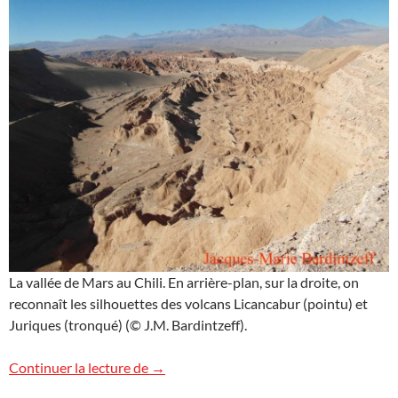
La vallée de Mars au Chili. En arrière-plan, sur la droite, on
reconnaît les silhouettes des volcans Licancabur (pointu) et
Juriques (tronqué) (© J.M. Bardintzeff).
Vallée de Mars vs. Vallée de la Lune
Continuer la lecture de
→