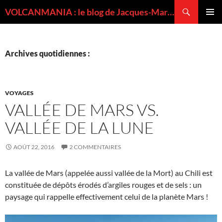
Recherche
VOLCANMANIA : le blog de Jacques-Marie BARDINTZEFF, volcanologue
ALLER
MENU
AU
PRINCI
CONTENU
Archives quotidiennes :
VOYAGES
VALLÉE DE MARS VS.
VALLÉE DE LA LUNE
AOÛT 22, 2016
2 COMMENTAIRES
La vallée de Mars (appelée aussi vallée de la Mort) au Chili est
constituée de dépôts érodés d’argiles rouges et de sels : un
paysage qui rappelle effectivement celui de la planète Mars !