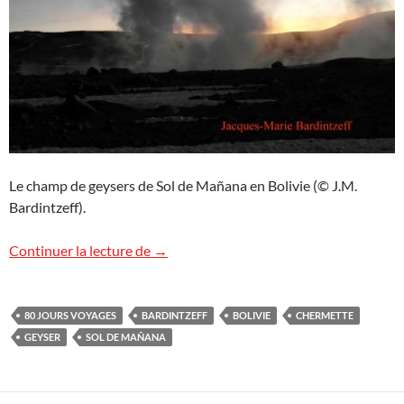
Le champ de geysers de Sol de Mañana en Bolivie (© J.M.
Bardintzeff).
Les geysers de Sol de Mañana en Bolivie
Continuer la lecture de
→
80 JOURS VOYAGES
BARDINTZEFF
BOLIVIE
CHERMETTE
GEYSER
SOL DE MAÑANA