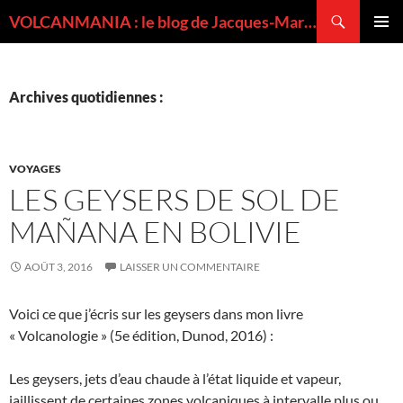
Recherche
VOLCANMANIA : le blog de Jacques-Marie BARDINTZEFF, volcanologue
ALLER
MENU
AU
PRINCI
CONTENU
Archives quotidiennes :
VOYAGES
LES GEYSERS DE SOL DE
MAÑANA EN BOLIVIE
AOÛT 3, 2016
LAISSER UN COMMENTAIRE
Voici ce que j’écris sur les geysers dans mon livre
« Volcanologie » (5e édition, Dunod, 2016) :
Les geysers, jets d’eau chaude à l’état liquide et vapeur,
jaillissent de certaines zones volcaniques à intervalle plus ou