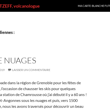
ALLER AU CONTENU
ZEFF, volcanologue
MA CARTE-BLANCHE FUT
iennes :
E NUAGES
019
LAISSER UN COMMENTAIRE
ade dans la région de Grenoble pour les fêtes de
, l’occasion de chausser les skis pour quelques
a station de Chamrousse où j’ai débuté il y a 60 ans !
et-Angonnes sous les nuages et puis, vers 1500
e, nous les avons traversés pour découvrir un beau