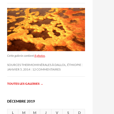
Cette galerie contient
8 photos
.
SOURCES THERMOMINÉRALES À DALLOL, ÉTHIOPIE
JANVIER 5, 2014
12 COMMENTAIRES
TOUTES LES GALERIES
→
DÉCEMBRE 2019
L
M
M
J
V
S
D