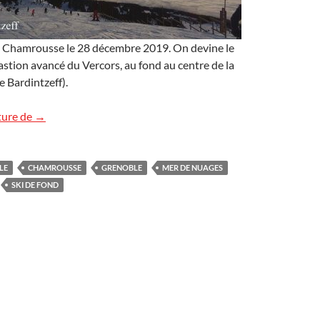
 Chamrousse le 28 décembre 2019. On devine le
astion avancé du Vercors, au fond au centre de la
e Bardintzeff).
Mer de nuages
ture de
→
LE
CHAMROUSSE
GRENOBLE
MER DE NUAGES
SKI DE FOND