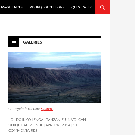
URA-SCIENCES
POURQUOI CE BLOG ?
QUI SUIS-JE ?
GALERIES
Cette galerie contient
6 photos
.
L’OL DOINYO LENGAI, TANZANIE, UN VOLCAN
UNIQUE AU MONDE
AVRIL 16, 2014
10
COMMENTAIRES