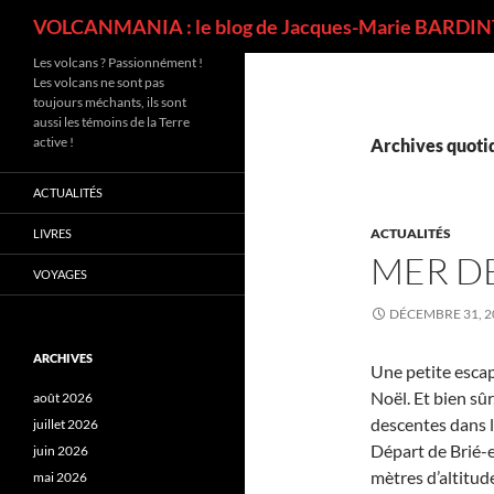
Recherche
VOLCANMANIA : le blog de Jacques-Marie BARDINT
Les volcans ? Passionnément !
Les volcans ne sont pas
toujours méchants, ils sont
aussi les témoins de la Terre
active !
Archives quotid
ACTUALITÉS
ACTUALITÉS
LIVRES
MER D
VOYAGES
DÉCEMBRE 31, 2
ARCHIVES
Une petite escap
Noël. Et bien sûr
août 2026
descentes dans l
juillet 2026
Départ de Brié-
juin 2026
mètres d’altitud
mai 2026