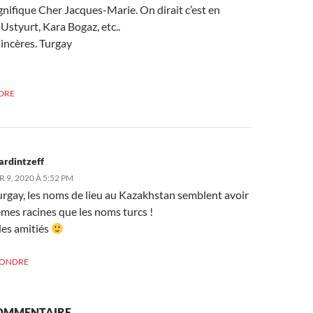
nifique Cher Jacques-Marie. On dirait c’est en
 Ustyurt, Kara Bogaz, etc..
incères. Turgay
DRE
ardintzeff
 9, 2020 À 5:52 PM
rgay, les noms de lieu au Kazakhstan semblent avoir
mes racines que les noms turcs !
es amitiés
PONDRE
COMMENTAIRE