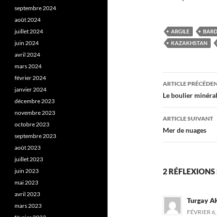
septembre 2024
août 2024
juillet 2024
ARGILE
BARD
juin 2024
KAZAKHSTAN
avril 2024
mars 2024
Navigati
février 2024
ARTICLE PRÉCÉDE
janvier 2024
des
Le boulier minéra
décembre 2023
articles
novembre 2023
ARTICLE SUIVANT
octobre 2023
Mer de nuages
septembre 2023
août 2023
juillet 2023
2 RÉFLEXIONS
juin 2023
mai 2023
avril 2023
Turgay 
mars 2023
FÉVRIER 6,