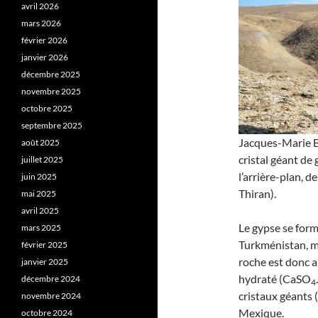
avril 2026
mars 2026
février 2026
janvier 2026
décembre 2025
novembre 2025
octobre 2025
septembre 2025
Jacques-Marie B
août 2025
cristal géant de
juillet 2025
l’arrière-plan, d
juin 2025
Thiran).
mai 2025
avril 2025
Le gypse se form
mars 2025
Turkménistan, m
février 2025
roche est donc ap
janvier 2025
hydraté (CaSO
décembre 2024
4
cristaux géants 
novembre 2024
Mexique.
octobre 2024