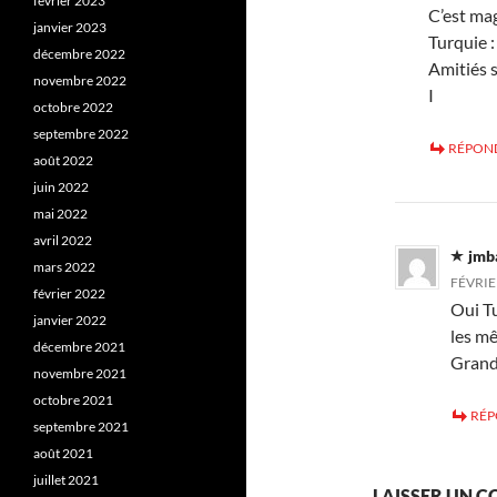
février 2023
C’est mag
janvier 2023
Turquie :
décembre 2022
Amitiés s
novembre 2022
I
octobre 2022
septembre 2022
RÉPON
août 2022
juin 2022
mai 2022
avril 2022
jmb
mars 2022
FÉVRIER
février 2022
Oui Tu
janvier 2022
les mê
décembre 2021
Grand
novembre 2021
octobre 2021
RÉ
septembre 2021
août 2021
juillet 2021
LAISSER UN 