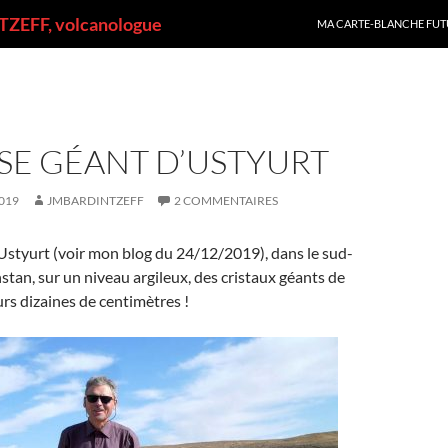
ALLER AU CONTENU
ZEFF, volcanologue
MA CARTE-BLANCHE FUT
SE GÉANT D’USTYURT
019
JMBARDINTZEFF
2 COMMENTAIRES
’Ustyurt (voir mon blog du 24/12/2019), dans le sud-
tan, sur un niveau argileux, des cristaux géants de
urs dizaines de centimètres !