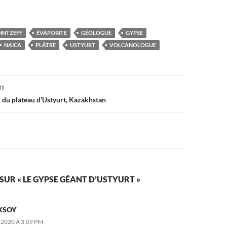
INTZEFF
ÉVAPORITE
GÉOLOGUE
GYPSE
NAICA
PLÂTRE
USTYURT
VOLCANOLOGUE
on
NT
l du plateau d’Ustyurt, Kazakhstan
 SUR « LE GYPSE GÉANT D’USTYURT »
AKSOY
 2020 À 3:09 PM