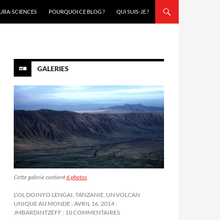
URA-SCIENCES
POURQUOI CE BLOG ?
QUI SUIS-JE ?
GALERIES
Cette galerie contient
6 photos
.
L’OL DOINYO LENGAI, TANZANIE, UN VOLCAN
UNIQUE AU MONDE
AVRIL 16, 2014
JMBARDINTZEFF
10 COMMENTAIRES