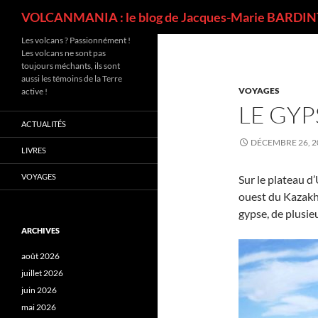
Recherche
VOLCANMANIA : le blog de Jacques-Marie BARDINT
Les volcans ? Passionnément !
Les volcans ne sont pas
toujours méchants, ils sont
aussi les témoins de la Terre
VOYAGES
active !
LE GYP
ACTUALITÉS
DÉCEMBRE 26, 2
LIVRES
VOYAGES
Sur le plateau d
ouest du Kazakhs
gypse, de plusie
ARCHIVES
août 2026
juillet 2026
juin 2026
mai 2026