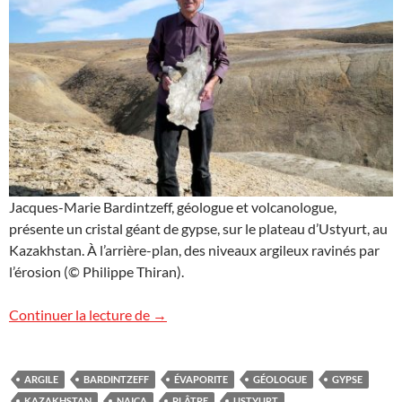
Jacques-Marie Bardintzeff, géologue et volcanologue,
présente un cristal géant de gypse, sur le plateau d’Ustyurt, au
Kazakhstan. À l’arrière-plan, des niveaux argileux ravinés par
l’érosion (© Philippe Thiran).
Le gypse géant d’Ustyurt
Continuer la lecture de
→
ARGILE
BARDINTZEFF
ÉVAPORITE
GÉOLOGUE
GYPSE
KAZAKHSTAN
NAICA
PLÂTRE
USTYURT