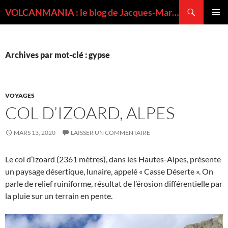
Recherche
VOLCANMANIA : le blog de Jacques-Marie BARDINTZEFF, volcanologue
ALLER
MENU
AU
PRINCI
CONTENU
Archives par mot-clé : gypse
VOYAGES
COL D’IZOARD, ALPES
MARS 13, 2020
LAISSER UN COMMENTAIRE
Le col d’Izoard (2361 mètres), dans les Hautes-Alpes, présente
un paysage désertique, lunaire, appelé « Casse Déserte ». On
parle de relief ruiniforme, résultat de l’érosion différentielle par
la pluie sur un terrain en pente.