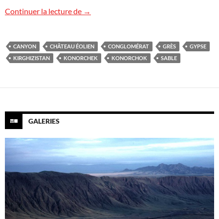
Konorchok
Continuer la lecture de
→
CANYON
CHÂTEAU ÉOLIEN
CONGLOMÉRAT
GRÈS
GYPSE
KIRGHIZISTAN
KONORCHEK
KONORCHOK
SABLE
GALERIES