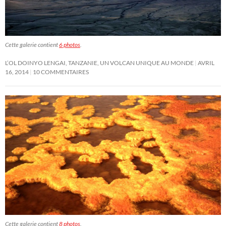
Cette galerie contient
6 photos
.
L’OL DOINYO LENGAI, TANZANIE, UN VOLCAN UNIQUE AU MONDE
AVRIL
16, 2014
10 COMMENTAIRES
Cette galerie contient
8 photos
.