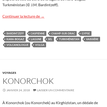
Turkménistan (© J.M. Bardintzeff).
Lagune de Kara-Bogaz
Continuer la lecture de
→
BARDINTZEFF
CASPIENNE
CHAMP-SUR-DRAC
GYPSE
KARA-BOGAZ
LAGUNE
SEL
TURKMÉNISTAN
VAISSIÈRE
VOLCANOLOGUE
VOLGA
VOYAGES
KONORCHOK
JANVIER 24, 2018
LAISSER UN COMMENTAIRE
À Konorchok (ou Konorchek) au Kirghizistan, un dédale de