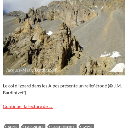
Le col d’Izoard dans les Alpes présente un relief érodé (© J.M.
Bardintzeff).
Col d’Izoard, Alpes
Continuer la lecture de
→
ALPES
CARGNEULE
CASSE DÉSERTE
GYPSE