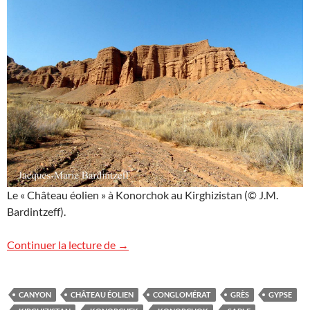
Le « Château éolien » à Konorchok au Kirghizistan (© J.M.
Bardintzeff).
Konorchok
Continuer la lecture de
→
CANYON
CHÂTEAU ÉOLIEN
CONGLOMÉRAT
GRÈS
GYPSE