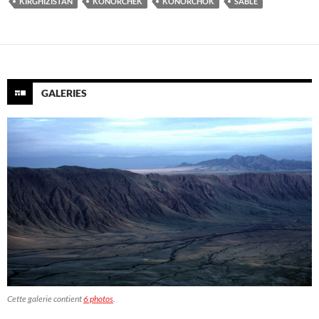
KIRGHIZISTAN
KONORCHEK
KONORCHOK
SABLE
GALERIES
Cette galerie contient
6 photos
.