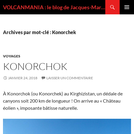
Recherche
VOLCANMANIA : le blog de Jacques-Marie BARDINTZEFF, volcanologue
ALLER
MENU
AU
PRINCI
CONTENU
Archives par mot-clé : Konorchek
VOYAGES
KONORCHOK
JANVIER 24, 2018
LAISSER UN COMMENTAIRE
À Konorchok (ou Konorchek) au Kirghizistan, un dédale de
canyons soit 200 km de longueur ! On arrive au « Château
éolien », imposante bâtisse naturelle.