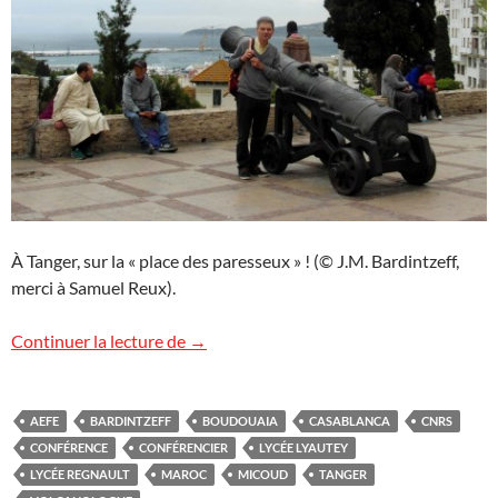
À Tanger, sur la « place des paresseux » ! (© J.M. Bardintzeff,
merci à Samuel Reux).
Cycle de conférences au Maroc
Continuer la lecture de
→
AEFE
BARDINTZEFF
BOUDOUAIA
CASABLANCA
CNRS
CONFÉRENCE
CONFÉRENCIER
LYCÉE LYAUTEY
LYCÉE REGNAULT
MAROC
MICOUD
TANGER