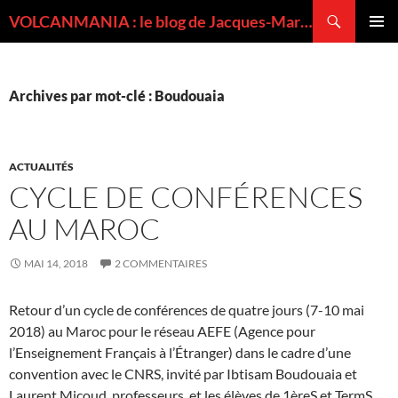
Recherche
VOLCANMANIA : le blog de Jacques-Marie BARDINTZEFF, volcanologue
ALLER
MENU
AU
PRINCI
CONTENU
Archives par mot-clé : Boudouaia
ACTUALITÉS
CYCLE DE CONFÉRENCES
AU MAROC
MAI 14, 2018
2 COMMENTAIRES
Retour d’un cycle de conférences de quatre jours (7-10 mai
2018) au Maroc pour le réseau AEFE (Agence pour
l’Enseignement Français à l’Étranger) dans le cadre d’une
convention avec le CNRS, invité par Ibtisam Boudouaia et
Laurent Micoud, professeurs, et les élèves de 1èreS et TermS