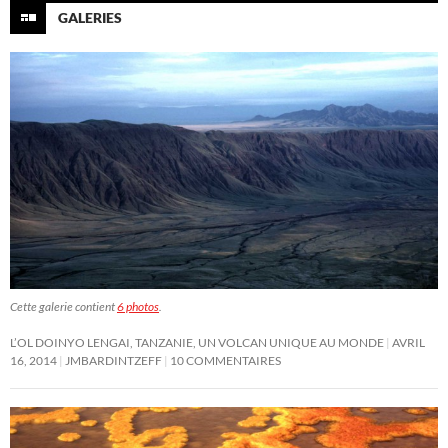
GALERIES
Cette galerie contient
6 photos
.
L’OL DOINYO LENGAI, TANZANIE, UN VOLCAN UNIQUE AU MONDE
AVRIL
16, 2014
JMBARDINTZEFF
10 COMMENTAIRES