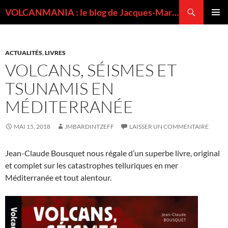
Recherche
VOLCANMANIA : le blog de Jacques-Marie BARDINTZEFF, volcanologue
ALLER
MENU
AU
PRINCI
CONTENU
ACTUALITÉS
,
LIVRES
VOLCANS, SÉISMES ET
TSUNAMIS EN
MÉDITERRANÉE
MAI 15, 2018
JMBARDINTZEFF
LAISSER UN COMMENTAIRE
Jean-Claude Bousquet nous régale d’un superbe livre, original
et complet sur les catastrophes telluriques en mer
Méditerranée et tout alentour.