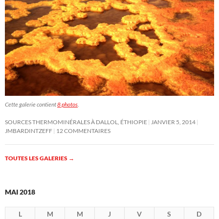
Cette galerie contient
8 photos
.
SOURCES THERMOMINÉRALES À DALLOL, ÉTHIOPIE
JANVIER 5, 2014
JMBARDINTZEFF
12 COMMENTAIRES
TOUTES LES GALERIES
→
MAI 2018
L
M
M
J
V
S
D