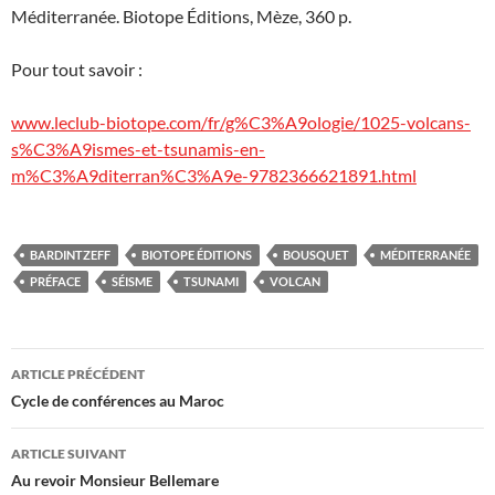
Méditerranée. Biotope Éditions, Mèze, 360 p.
Pour tout savoir :
www.leclub-biotope.com/fr/g%C3%A9ologie/1025-volcans-
s%C3%A9ismes-et-tsunamis-en-
m%C3%A9diterran%C3%A9e-9782366621891.html
BARDINTZEFF
BIOTOPE ÉDITIONS
BOUSQUET
MÉDITERRANÉE
PRÉFACE
SÉISME
TSUNAMI
VOLCAN
Navigation
ARTICLE PRÉCÉDENT
des
Cycle de conférences au Maroc
articles
ARTICLE SUIVANT
Au revoir Monsieur Bellemare