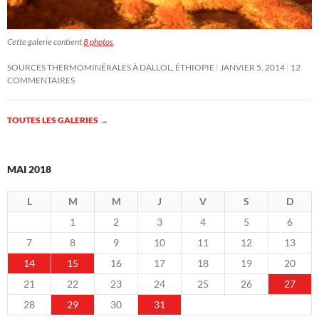
Cette galerie contient
8 photos
.
SOURCES THERMOMINÉRALES À DALLOL, ÉTHIOPIE
JANVIER 5, 2014
12
COMMENTAIRES
TOUTES LES GALERIES
→
MAI 2018
L
M
M
J
V
S
D
1
2
3
4
5
6
7
8
9
10
11
12
13
14
15
16
17
18
19
20
21
22
23
24
25
26
27
28
29
30
31