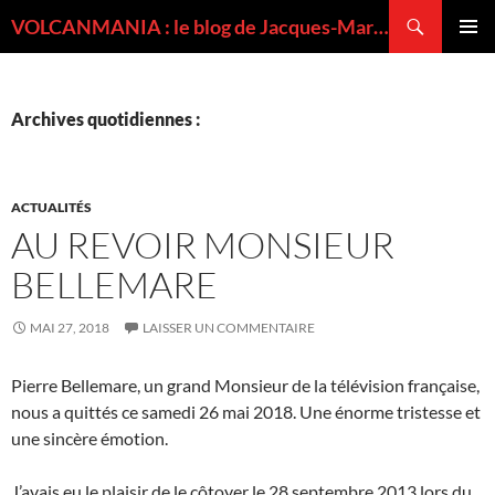
Recherche
VOLCANMANIA : le blog de Jacques-Marie BARDINTZEFF, volcanologue
ALLER
MENU
AU
PRINCI
CONTENU
Archives quotidiennes :
ACTUALITÉS
AU REVOIR MONSIEUR
BELLEMARE
MAI 27, 2018
LAISSER UN COMMENTAIRE
Pierre Bellemare, un grand Monsieur de la télévision française,
nous a quittés ce samedi 26 mai 2018. Une énorme tristesse et
une sincère émotion.
J’avais eu le plaisir de le côtoyer le 28 septembre 2013 lors du