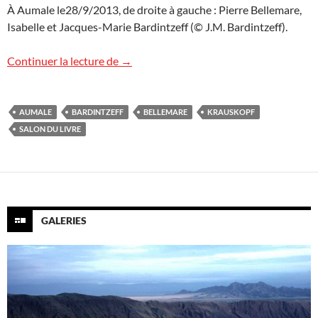
À Aumale le28/9/2013, de droite à gauche : Pierre Bellemare,
Isabelle et Jacques-Marie Bardintzeff (© J.M. Bardintzeff).
Au revoir Monsieur Bellemare
Continuer la lecture de
→
AUMALE
BARDINTZEFF
BELLEMARE
KRAUSKOPF
SALON DU LIVRE
GALERIES