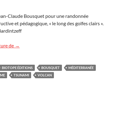
Jean-Claude Bousquet pour une randonnée
uctive et pédagogique, « le long des golfes clairs ».
ardintzeff
Volcans, séismes et tsunamis en Méditerranée
ture de
→
BIOTOPE ÉDITIONS
BOUSQUET
MÉDITERRANÉE
SME
TSUNAMI
VOLCAN