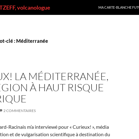
ALLER AU CONTENU
ZEFF, volcanologue
MA CARTE-BLANCHE FUT
ot-clé : Méditerranée
X! LA MÉDITERRANÉE,
GION À HAUT RISQUE
RIQUE
2 COMMENTAIRES
rd-Racinais m’a interviewé pour « Curieux! », média
tion et de vulgarisation scientifique à destination du