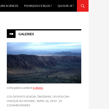
URA-SCIENCES
POURQUOI CE BLOG ?
QUI SUIS-JE ?
GALERIES
Cette galerie contient
6 photos
.
L’OL DOINYO LENGAI, TANZANIE, UN VOLCAN
UNIQUE AU MONDE
AVRIL 16, 2014
10
COMMENTAIRES