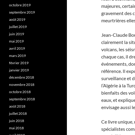
octobre 2019
majeures, certai
septembre 2019
gravement des ci
août 2019
meurtrières elle
juillet 2019
juin 2019
Jean-Claude Bou
mai 2019
clairement la si
avril 2019
volcans, les séi
mars 2019
chaque cas, il dr
février 2019
événements, donn
janvier 2019
référence. Il exp
décembre 2018
surveillance et de
novembre 2018
l’Algérie à la Tu
octobre 2018
bienfaits des vol
septembre 2018
eaux, et explique
août 2018
envisage aussi le
juillet 2018
juin 2018
Ce livre unique,
mai 2018
spécialistes com