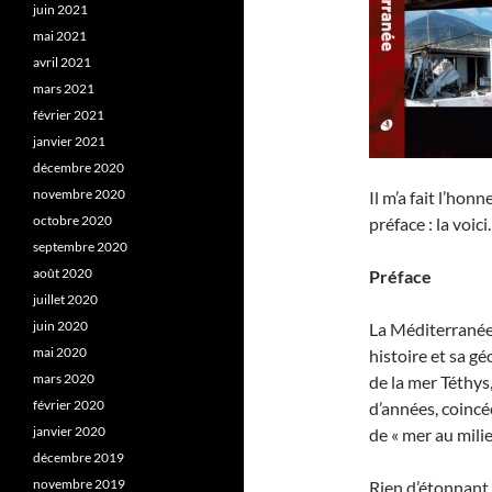
juin 2021
mai 2021
avril 2021
mars 2021
février 2021
janvier 2021
décembre 2020
novembre 2020
Il m’a fait l’hon
octobre 2020
préface : la voici.
septembre 2020
août 2020
Préface
juillet 2020
juin 2020
La Méditerranée 
mai 2020
histoire et sa g
mars 2020
de la mer Téthys,
février 2020
d’années, coincé
janvier 2020
de « mer au milie
décembre 2019
novembre 2019
Rien d’étonnant, 