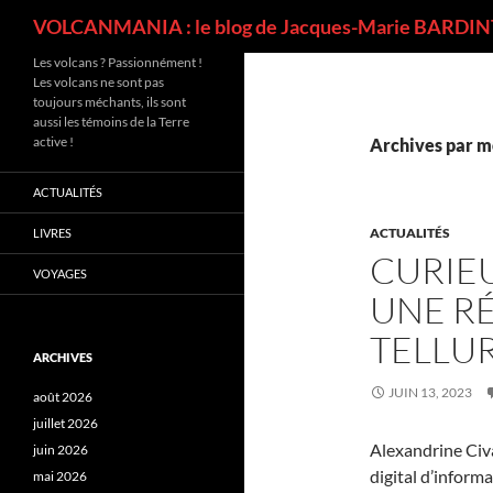
Recherche
VOLCANMANIA : le blog de Jacques-Marie BARDINT
Les volcans ? Passionnément !
Les volcans ne sont pas
toujours méchants, ils sont
aussi les témoins de la Terre
active !
Archives par m
ACTUALITÉS
ACTUALITÉS
LIVRES
CURIEU
VOYAGES
UNE RÉ
TELLU
ARCHIVES
JUIN 13, 2023
août 2026
juillet 2026
Alexandrine Civa
juin 2026
digital d’informa
mai 2026