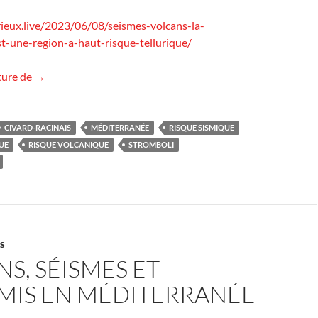
ieux.live/2023/06/08/seismes-volcans-la-
t-une-region-a-haut-risque-tellurique/
Curieux! La Méditerranée, une région à haut risque telluri
ture de
→
CIVARD-RACINAIS
MÉDITERRANÉE
RISQUE SISMIQUE
UE
RISQUE VOLCANIQUE
STROMBOLI
ES
S, SÉISMES ET
MIS EN MÉDITERRANÉE