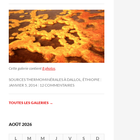
Cette galerie contient
8 photos
.
SOURCES THERMOMINÉRALES À DALLOL, ÉTHIOPIE
JANVIER 5, 2014
12 COMMENTAIRES
TOUTES LES GALERIES
→
AOÛT 2026
L
M
M
J
V
S
D