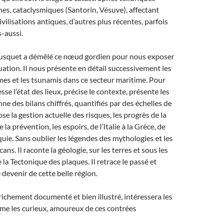
nes, cataclysmiques (Santorin, Vésuve), affectant
vilisations antiques, d’autres plus récentes, parfois
s-aussi.
squet a démêlé ce nœud gordien pour nous exposer
tuation. Il nous présente en détail successivement les
smes et les tsunamis dans ce secteur maritime. Pour
esse l’état des lieux, précise le contexte, présente les
e des bilans chiffrés, quantifiés par des échelles de
ose la gestion actuelle des risques, les progrès de la
 la prévention, les espoirs, de l’Italie à la Grèce, de
rquie. Sans oublier les légendes des mythologies et les
cans. Il raconte la géologie, sur les terres et sous les
 la Tectonique des plaques. Il retrace le passé et
 devenir de cette belle région.
 richement documenté et bien illustré, intéressera les
me les curieux, amoureux de ces contrées