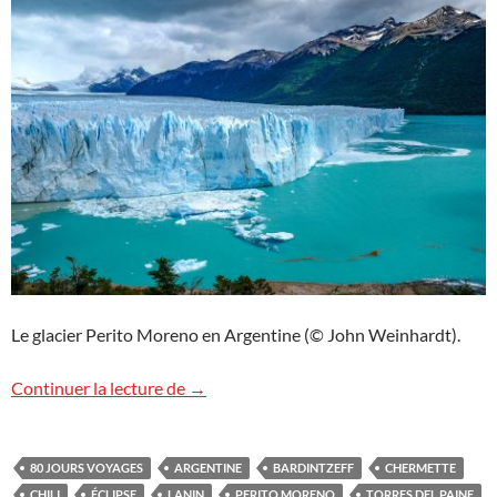
Le glacier Perito Moreno en Argentine (© John Weinhardt).
Voyage géologique en Patagonie et éclips
Continuer la lecture de
→
80 JOURS VOYAGES
ARGENTINE
BARDINTZEFF
CHERMETTE
CHILI
ÉCLIPSE
LANIN
PERITO MORENO
TORRES DEL PAINE