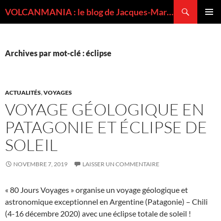
Recherche
VOLCANMANIA : le blog de Jacques-Marie BARDINTZEFF, volcanologue
ALLER
MENU
AU
PRINCI
CONTENU
Archives par mot-clé : éclipse
ACTUALITÉS
,
VOYAGES
VOYAGE GÉOLOGIQUE EN
PATAGONIE ET ÉCLIPSE DE
SOLEIL
NOVEMBRE 7, 2019
LAISSER UN COMMENTAIRE
« 80 Jours Voyages » organise un voyage géologique et
astronomique exceptionnel en Argentine (Patagonie) – Chili
(4-16 décembre 2020) avec une éclipse totale de soleil !