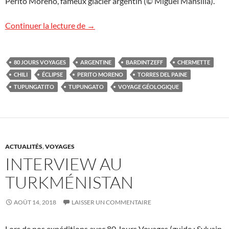
Perito Moreno, fameux glacier argentin (© Miguel Mansilla).
Voyage « volcans et éclipse » en Patagon
Continuer la lecture de
→
80 JOURS VOYAGES
ARGENTINE
BARDINTZEFF
CHERMETTE
CHILI
ÉCLIPSE
PERITO MORENO
TORRES DEL PAINE
TUPUNGATITO
TUPUNGATO
VOYAGE GÉOLOGIQUE
ACTUALITÉS
,
VOYAGES
INTERVIEW AU
TURKMÉNISTAN
AOÛT 14, 2018
LAISSER UN COMMENTAIRE
Lors de nos expéditions avec 80 Jours Voyages (guide : Sylvain