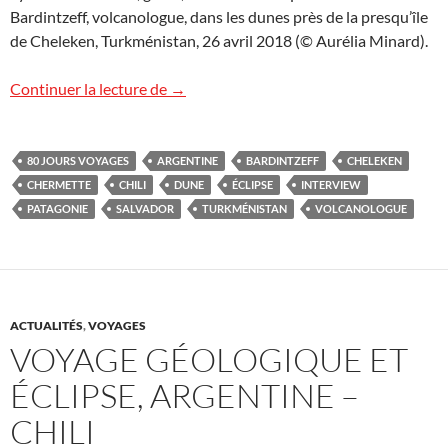
Bardintzeff, volcanologue, dans les dunes près de la presqu’île
de Cheleken, Turkménistan, 26 avril 2018 (© Aurélia Minard).
Interview au Turkménistan
Continuer la lecture de
→
80 JOURS VOYAGES
ARGENTINE
BARDINTZEFF
CHELEKEN
CHERMETTE
CHILI
DUNE
ÉCLIPSE
INTERVIEW
PATAGONIE
SALVADOR
TURKMÉNISTAN
VOLCANOLOGUE
ACTUALITÉS
,
VOYAGES
VOYAGE GÉOLOGIQUE ET
ÉCLIPSE, ARGENTINE –
CHILI