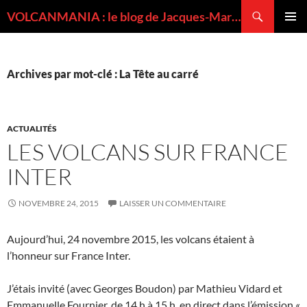
Recherche
VOLCANMANIA : le blog de Jacques-Marie BARDINTZEFF, volcanologue
ALLER
MENU
AU
PRINCI
CONTENU
Archives par mot-clé : La Tête au carré
ACTUALITÉS
LES VOLCANS SUR FRANCE
INTER
NOVEMBRE 24, 2015
LAISSER UN COMMENTAIRE
Aujourd’hui, 24 novembre 2015, les volcans étaient à
l’honneur sur France Inter.
J’étais invité (avec Georges Boudon) par Mathieu Vidard et
Emmanuelle Fournier, de 14 h à 15 h, en direct dans l’émission «