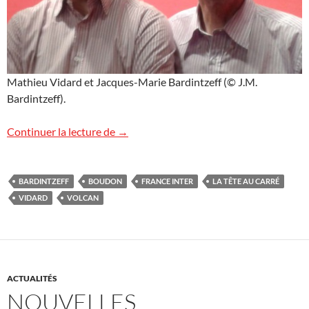
Mathieu Vidard et Jacques-Marie Bardintzeff (© J.M.
Bardintzeff).
France Inter : La Tête au carré
Continuer la lecture de
→
BARDINTZEFF
BOUDON
FRANCE INTER
LA TÊTE AU CARRÉ
VIDARD
VOLCAN
ACTUALITÉS
NOUVELLES