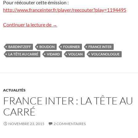
Pour réécouter cette émission :
http://www.franceinter.fr/player/reecouter?play=1194495
Les volcans sur France Inter
Continuer la lecture de
→
BARDINTZEFF
BOUDON
FOURNIER
FRANCE INTER
LA TÊTE AU CARRÉ
VIDARD
VOLCAN
VOLCANOLOGUE
ACTUALITÉS
FRANCE INTER : LA TÊTE AU
CARRÉ
NOVEMBRE 23, 2015
2 COMMENTAIRES