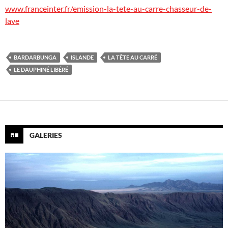
www.franceinter.fr/emission-la-tete-au-carre-chasseur-de-
lave
BARDARBUNGA
ISLANDE
LA TÊTE AU CARRÉ
LE DAUPHINÉ LIBÉRÉ
GALERIES