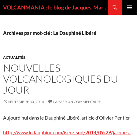
Recherche
VOLCANMANIA : le blog de Jacques-Marie BARDINTZEFF, volcanologue
ALLER
MENU
AU
PRINCI
CONTENU
Archives par mot-clé : Le Dauphiné Libéré
ACTUALITÉS
NOUVELLES
VOLCANOLOGIQUES DU
JOUR
SEPTEMBRE 30, 2014
LAISSER UN COMMENTAIRE
Aujourd’hui dans le Dauphiné Libéré, article d’Olivier Pentier
http://www.ledauphine.com/isere-sud/2014/09/29/jacques-