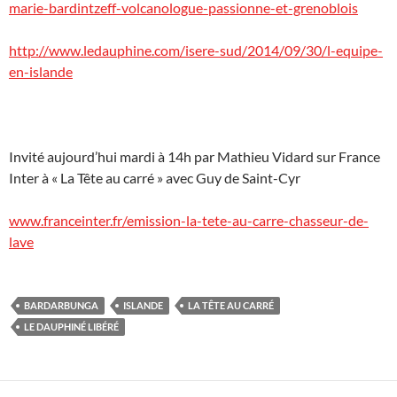
marie-bardintzeff-volcanologue-passionne-et-grenoblois
http://www.ledauphine.com/isere-sud/2014/09/30/l-equipe-
en-islande
Invité aujourd’hui mardi à 14h par Mathieu Vidard sur France
Inter à « La Tête au carré » avec Guy de Saint-Cyr
www.franceinter.fr/emission-la-tete-au-carre-chasseur-de-
lave
BARDARBUNGA
ISLANDE
LA TÊTE AU CARRÉ
LE DAUPHINÉ LIBÉRÉ