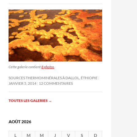
Cette galerie contient
8 photos
.
SOURCES THERMOMINÉRALES À DALLOL, ÉTHIOPIE
JANVIER 5, 2014
12 COMMENTAIRES
TOUTES LES GALERIES
→
AOÛT 2026
L
M
M
J
V
S
D