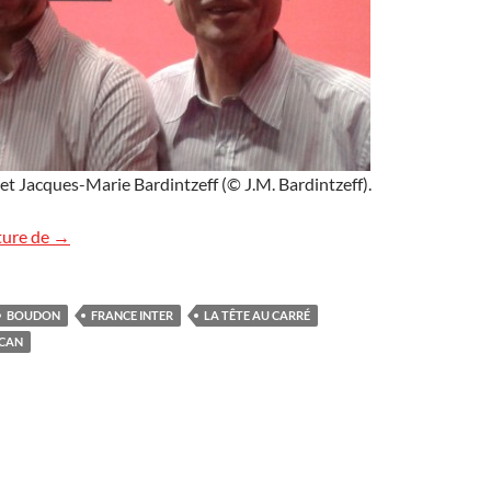
t Jacques-Marie Bardintzeff (© J.M. Bardintzeff).
France Inter : La Tête au carré
ture de
→
BOUDON
FRANCE INTER
LA TÊTE AU CARRÉ
CAN