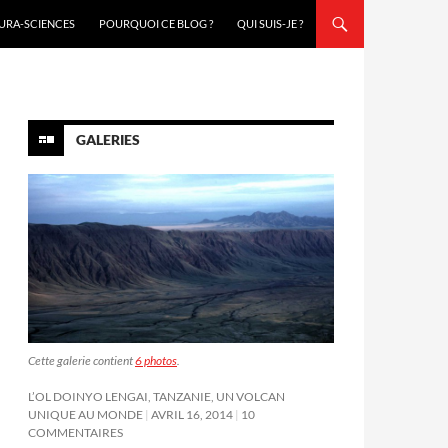
URA-SCIENCES
POURQUOI CE BLOG ?
QUI SUIS-JE ?
GALERIES
Cette galerie contient
6 photos
.
L’OL DOINYO LENGAI, TANZANIE, UN VOLCAN
UNIQUE AU MONDE
AVRIL 16, 2014
10
COMMENTAIRES