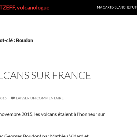
ALLER AU CONTENU
ZEFF, volcanologue
MA CARTE-BLANCHE FUT
ot-clé : Boudon
OLCANS SUR FRANCE
2015
LAISSER UN COMMENTAIRE
novembre 2015, les volcans étaient à l’honneur sur
avec Georges Boudon) par Mathieu Vidard et