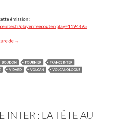
ette émission :
ceinter.fr/player/reecouter?play=1194495
Les volcans sur France Inter
ture de
→
BOUDON
FOURNIER
FRANCE INTER
É
VIDARD
VOLCAN
VOLCANOLOGUE
 INTER : LA TÊTE AU