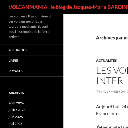
Recherche
VOLCANMANIA : le blog de Jacques-Marie BARDINT
Les volcans ? Passionnément !
Les volcans ne sont pas
toujours méchants, ils sont
aussi les témoins de la Terre
active !
Archives par m
ACTUALITÉS
ACTUALITÉS
LIVRES
LES V
VOYAGES
INTER
NOVEMBRE 24, 
ARCHIVES
août 2026
Aujourd’hui, 24 
juillet 2026
France Inter.
juin 2026
mai 2026
J’étais invité (