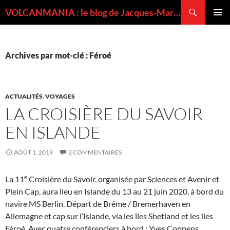
Recherche
VOLCANMANIA : le blog de Jacques-Marie BARDINTZEFF, volcanologue
ALLER
MENU
AU
PRINCI
CONTENU
Archives par mot-clé : Féroé
ACTUALITÉS
,
VOYAGES
LA CROISIÈRE DU SAVOIR
EN ISLANDE
AOÛT 1, 2019
2 COMMENTAIRES
e
La 11
Croisière du Savoir, organisée par Sciences et Avenir et
Plein Cap, aura lieu en Islande du 13 au 21 juin 2020, à bord du
navire MS Berlin. Départ de Brême / Bremerhaven en
Allemagne et cap sur l’Islande, via les îles Shetland et les îles
Féroé. Avec quatre conférenciers à bord : Yves Coppens,