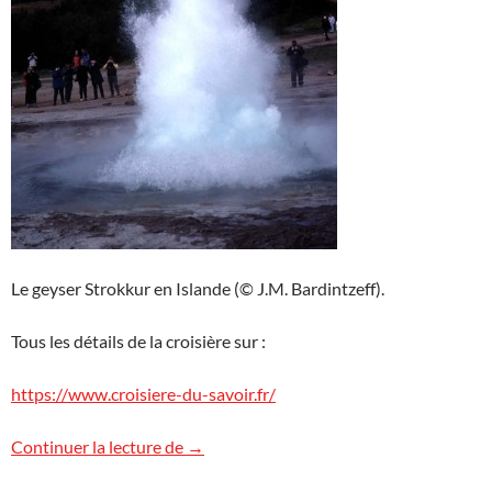
Le geyser Strokkur en Islande (© J.M. Bardintzeff).
Tous les détails de la croisière sur :
https://www.croisiere-du-savoir.fr/
La Croisière du Savoir en Islande
Continuer la lecture de
→