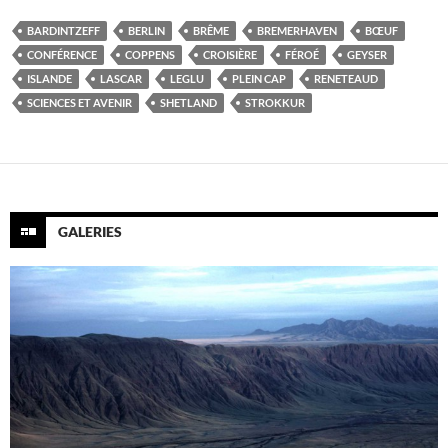
BARDINTZEFF
BERLIN
BRÊME
BREMERHAVEN
BŒUF
CONFÉRENCE
COPPENS
CROISIÈRE
FÉROÉ
GEYSER
ISLANDE
LASCAR
LEGLU
PLEIN CAP
RENETEAUD
SCIENCES ET AVENIR
SHETLAND
STROKKUR
GALERIES