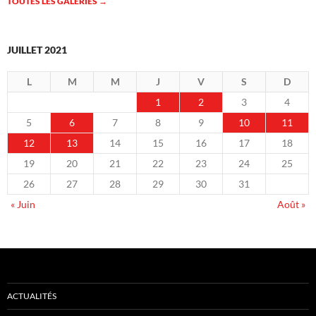
TOUTES LES GALERIES
→
JUILLET 2021
L
M
M
J
V
S
D
1
2
3
4
5
6
7
8
9
10
11
12
13
14
15
16
17
18
19
20
21
22
23
24
25
26
27
28
29
30
31
« Juin
Août »
ACTUALITÉS