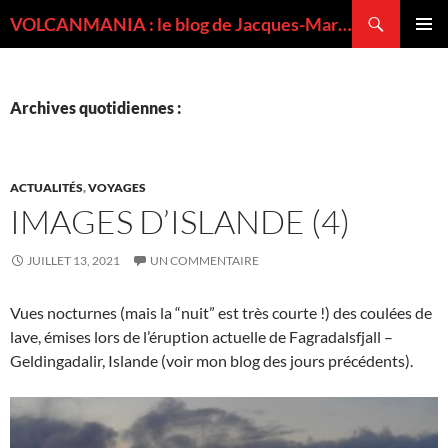
Recherche
VOLCANMANIA : le blog de Jacques-Marie BARDINTZEFF, volcanologue
ALLER
MENU
AU
PRINCI
CONTENU
Archives quotidiennes :
ACTUALITÉS
,
VOYAGES
IMAGES D’ISLANDE (4)
JUILLET 13, 2021
UN COMMENTAIRE
Vues nocturnes (mais la “nuit” est très courte !) des coulées de
lave, émises lors de l’éruption actuelle de Fagradalsfjall –
Geldingadalir, Islande (voir mon blog des jours précédents).