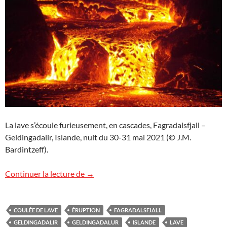
La lave s’écoule furieusement, en cascades, Fagradalsfjall –
Geldingadalir, Islande, nuit du 30-31 mai 2021 (© J.M.
Bardintzeff).
Images d’Islande (2)
Continuer la lecture de
→
COULÉE DE LAVE
ÉRUPTION
FAGRADALSFJALL
GELDINGADALIR
GELDINGADALUR
ISLANDE
LAVE