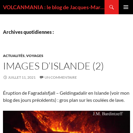
Recherche
VOLCANMANIA : le blog de Jacques-Marie BARDINTZEFF, volcanologue
ALLER
MENU
AU
PRINCI
CONTENU
Archives quotidiennes :
ACTUALITÉS
,
VOYAGES
IMAGES D’ISLANDE (2)
JUILLET 11, 2021
UN COMMENTAIRE
Éruption de Fagradalsfjall – Geldingadalir en Islande (voir mon
blog des jours précédents) : gros plan sur les coulées de lave.