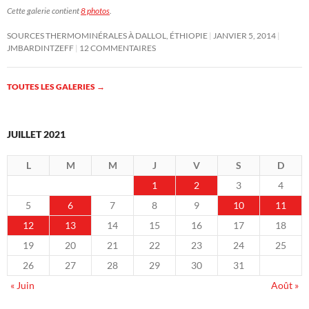
Cette galerie contient
8 photos
.
SOURCES THERMOMINÉRALES À DALLOL, ÉTHIOPIE
JANVIER 5, 2014
JMBARDINTZEFF
12 COMMENTAIRES
TOUTES LES GALERIES
→
JUILLET 2021
L
M
M
J
V
S
D
1
2
3
4
5
6
7
8
9
10
11
12
13
14
15
16
17
18
19
20
21
22
23
24
25
26
27
28
29
30
31
« Juin
Août »