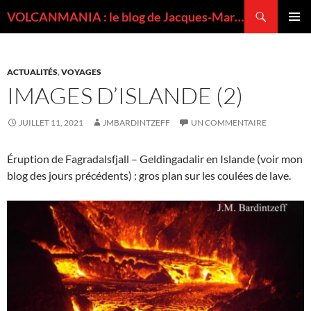
Recherche
VOLCANMANIA : le blog de Jacques-Marie BARDINTZEFF, volcanologue
ALLER
MENU
AU
PRINCI
CONTENU
ACTUALITÉS
,
VOYAGES
IMAGES D’ISLANDE (2)
JUILLET 11, 2021
JMBARDINTZEFF
UN COMMENTAIRE
Éruption de Fagradalsfjall – Geldingadalir en Islande (voir mon
blog des jours précédents) : gros plan sur les coulées de lave.