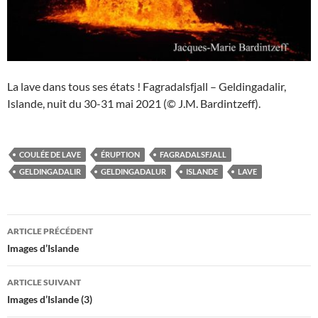
La lave dans tous ses états ! Fagradalsfjall – Geldingadalir,
Islande, nuit du 30-31 mai 2021 (© J.M. Bardintzeff).
COULÉE DE LAVE
ÉRUPTION
FAGRADALSFJALL
GELDINGADALIR
GELDINGADALUR
ISLANDE
LAVE
Navigation
ARTICLE PRÉCÉDENT
des
Images d’Islande
articles
ARTICLE SUIVANT
Images d’Islande (3)