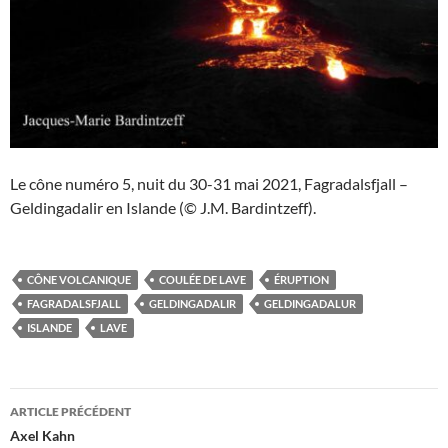
Le cône numéro 5, nuit du 30-31 mai 2021, Fagradalsfjall –
Geldingadalir en Islande (© J.M. Bardintzeff).
CÔNE VOLCANIQUE
COULÉE DE LAVE
ÉRUPTION
FAGRADALSFJALL
GELDINGADALIR
GELDINGADALUR
ISLANDE
LAVE
Navigation
ARTICLE PRÉCÉDENT
des
Axel Kahn