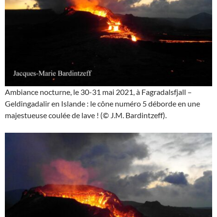
Ambiance nocturne, le 30-31 mai 2021, à Fagradalsfjall –
Geldingadalir en Islande : le cône numéro 5 déborde en une
majestueuse coulée de lave ! (© J.M. Bardintzeff).