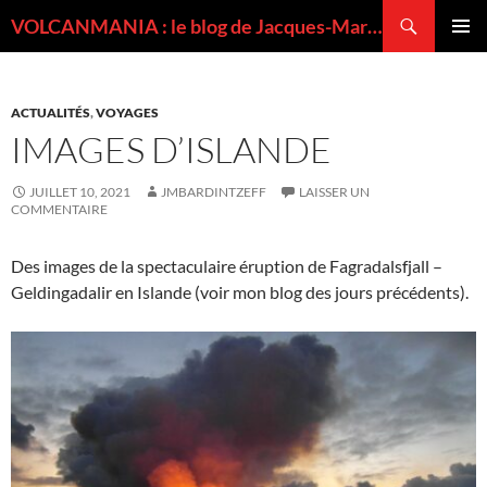
Recherche
VOLCANMANIA : le blog de Jacques-Marie BARDINTZEFF, volcanologue
ALLER
MENU
AU
PRINCI
CONTENU
ACTUALITÉS
,
VOYAGES
IMAGES D’ISLANDE
JUILLET 10, 2021
JMBARDINTZEFF
LAISSER UN
COMMENTAIRE
Des images de la spectaculaire éruption de Fagradalsfjall –
Geldingadalir en Islande (voir mon blog des jours précédents).