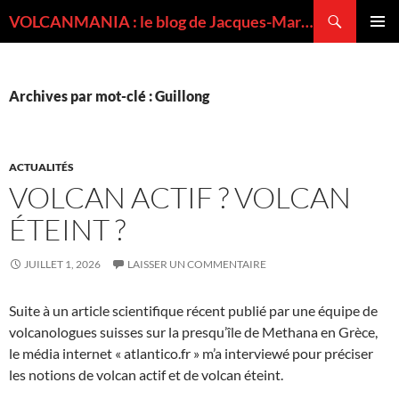
Recherche
VOLCANMANIA : le blog de Jacques-Marie BARDINTZEFF, volcanologue
ALLER
MENU
AU
PRINCI
CONTENU
Archives par mot-clé : Guillong
ACTUALITÉS
VOLCAN ACTIF ? VOLCAN
ÉTEINT ?
JUILLET 1, 2026
LAISSER UN COMMENTAIRE
Suite à un article scientifique récent publié par une équipe de
volcanologues suisses sur la presqu’île de Methana en Grèce,
le média internet « atlantico.fr » m’a interviewé pour préciser
les notions de volcan actif et de volcan éteint.