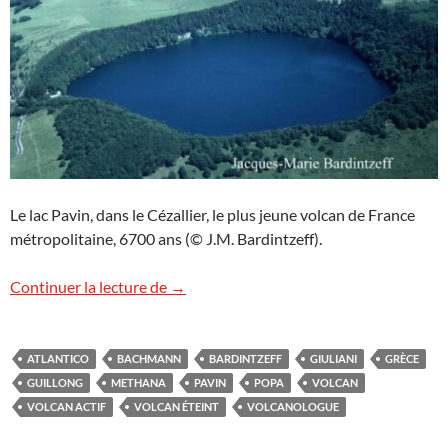
Le lac Pavin, dans le Cézallier, le plus jeune volcan de France
métropolitaine, 6700 ans (© J.M. Bardintzeff).
Volcan actif ? Volcan éteint ?
Continuer la lecture de
→
ATLANTICO
BACHMANN
BARDINTZEFF
GIULIANI
GRÈCE
GUILLONG
METHANA
PAVIN
POPA
VOLCAN
VOLCAN ACTIF
VOLCAN ÉTEINT
VOLCANOLOGUE