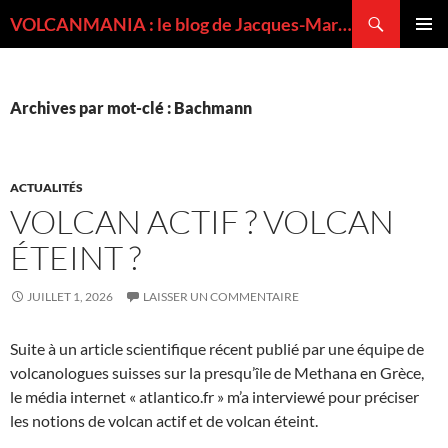
Recherche
VOLCANMANIA : le blog de Jacques-Marie BARDINTZEFF, volcanologue
ALLER
MENU
AU
PRINCI
CONTENU
Archives par mot-clé : Bachmann
ACTUALITÉS
VOLCAN ACTIF ? VOLCAN
ÉTEINT ?
JUILLET 1, 2026
LAISSER UN COMMENTAIRE
Suite à un article scientifique récent publié par une équipe de
volcanologues suisses sur la presqu’île de Methana en Grèce,
le média internet « atlantico.fr » m’a interviewé pour préciser
les notions de volcan actif et de volcan éteint.