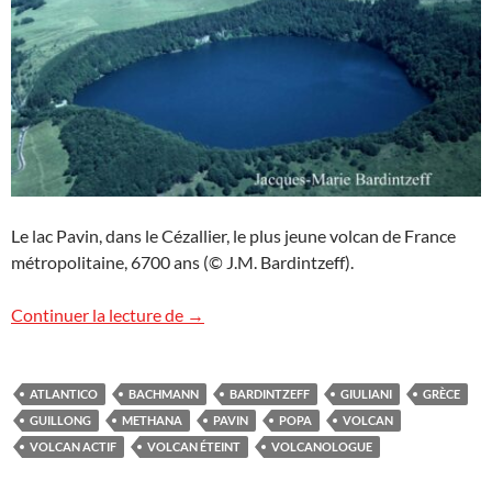
Le lac Pavin, dans le Cézallier, le plus jeune volcan de France
métropolitaine, 6700 ans (© J.M. Bardintzeff).
Volcan actif ? Volcan éteint ?
Continuer la lecture de
→
ATLANTICO
BACHMANN
BARDINTZEFF
GIULIANI
GRÈCE
GUILLONG
METHANA
PAVIN
POPA
VOLCAN
VOLCAN ACTIF
VOLCAN ÉTEINT
VOLCANOLOGUE