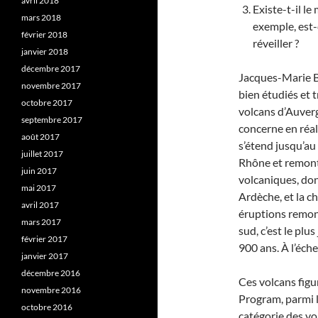
avril 2018
Existe-t-il l
mars 2018
exemple, est-
février 2018
réveiller ?
janvier 2018
décembre 2017
Jacques-Marie Ba
novembre 2017
bien étudiés et t
octobre 2017
volcans d’Auvergn
septembre 2017
concerne en réal
août 2017
s’étend jusqu’au
juillet 2017
Rhône et remont
juin 2017
volcaniques, don
mai 2017
Ardèche, et la c
avril 2017
éruptions remont
mars 2017
sud, c’est le plu
février 2017
900 ans. À l’éche
janvier 2017
décembre 2016
Ces volcans figu
novembre 2016
Program, parmi l
octobre 2016
catégorie des vo