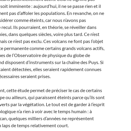
oit imminente : aujourd’hui, il ne se passe rien et il
ment pas d’affoler les populations. En revanche, on ne
sidérer comme éteints, car nous n’avons pas
ecul. Ils pourraient, en théorie, se réveiller dans
es, dans quelques siècles, voire plus tard. Ce n’est
mais ce n’est pas exclu. Ces volcans ne font pas l’objet
ce permanente comme certains grands volcans actifs,
es de l’Observatoire de physique du globe de
 disposent d’instruments sur la chaîne des Puys. Si
aient détectées, elles seraient rapidement connues
écessaires seraient prises.
t, cette étude permet de préciser le cas de certains
e ou ailleurs, qui paraissent éteints parce qu’ils sont
rts par la végétation. Le tout est de garder à l’esprit
logique n’a rien à voir avec le temps humain : à
olcan, quelques milliers d’années ne représentent
 laps de temps relativement court.