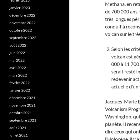
février 2023
Methana, en retr
janvier 2023
de 700 000 ans. 
décembre 2022
très longues pér
novembre 2022
conduit à recons
octobre 2022
volcan sur le trè
septembre 2022
août 2022
Selon les cri
juin 2022
volcan est g
mai 2022
000 à 11 700 
avril 2022
serait resté 
mars 2022
redevenir acti
février 2022
actuelle d’un 
janvier 2022
décembre 2021
Jacques-Marie Bar
novembre 2021
Volcanism Progra
octobre 2021
Washington, qui 
septembre 2021
planète. Il rece
août 2021
dire ceux qui on
juillet 2021
l’Holocène, il y 