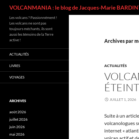
Recherche
VOLCANMANIA : le blog de Jacques-Marie BARDINT
Les volcans ? Passionnément !
Les volcans ne sont pas
toujours méchants, ils sont
aussi les témoins de la Terre
active !
Archives par mo
ACTUALITÉS
ACTUALITÉS
LIVRES
VOLCAN
VOYAGES
ÉTEINT
JUILLET 1, 2026
ARCHIVES
août 2026
Suite à un articl
juillet 2026
volcanologues su
juin 2026
internet « atlant
mai 2026
volcan actif et d