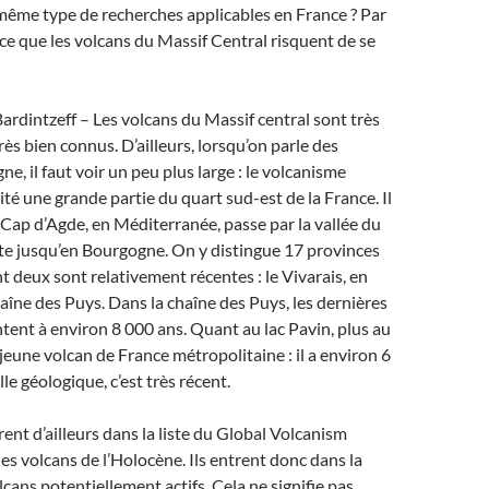
e même type de recherches applicables en France ? Par
ce que les volcans du Massif Central risquent de se
rdintzeff – Les volcans du Massif central sont très
rès bien connus. D’ailleurs, lorsqu’on parle des
e, il faut voir un peu plus large : le volcanisme
ité une grande partie du quart sud-est de la France. Il
 Cap d’Agde, en Méditerranée, passe par la vallée du
e jusqu’en Bourgogne. On y distingue 17 provinces
t deux sont relativement récentes : le Vivarais, en
haîne des Puys. Dans la chaîne des Puys, les dernières
ent à environ 8 000 ans. Quant au lac Pavin, plus au
s jeune volcan de France métropolitaine : il a environ 6
lle géologique, c’est très récent.
rent d’ailleurs dans la liste du Global Volcanism
es volcans de l’Holocène. Ils entrent donc dans la
lcans potentiellement actifs. Cela ne signifie pas