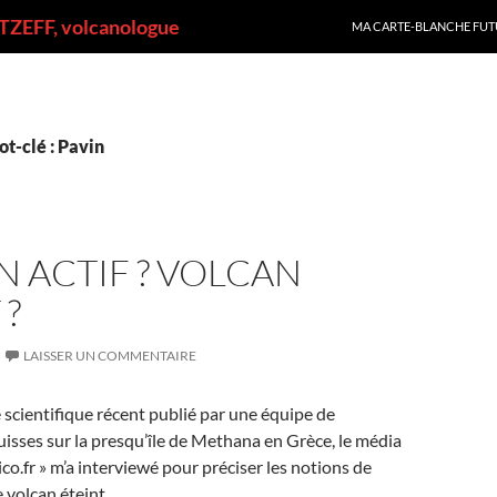
ALLER AU CONTENU
ZEFF, volcanologue
MA CARTE-BLANCHE FUT
t-clé : Pavin
 ACTIF ? VOLCAN
 ?
LAISSER UN COMMENTAIRE
e scientifique récent publié par une équipe de
isses sur la presqu’île de Methana en Grèce, le média
ico.fr » m’a interviewé pour préciser les notions de
e volcan éteint.