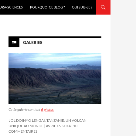
URA-SCIENCES
POURQUOI CE BLOG ?
QUI SUIS-JE ?
GALERIES
Cette galerie contient
6 photos
.
L’OL DOINYO LENGAI, TANZANIE, UN VOLCAN
UNIQUE AU MONDE
AVRIL 16, 2014
10
COMMENTAIRES