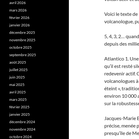
avril 2026
mars 2026
Voici le texte d
février 2026
volcanologue, pu
janvier 2026
décembre 2025
5, 4, 3, 2… quan
novembre 2025
depuis des milli
octobre 2025
septembre 2025
Atlantico 1. Une
août 2025
qu’il est resté 
juillet 2025
redevenir actif.
juin 2025
volcanologues à 
mai 2025
éteint », tradit
avril 2025
environ 10 000 a
mars 2025
sur la robustess
février 2025
janvier 2025
Jacques-Marie Ba
décembre 2024
précise, menée pa
novembre 2024
presqu’île de Me
octobre 2024