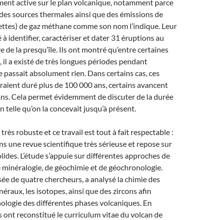
ment active sur le plan volcanique, notamment parce
des sources thermales ainsi que des émissions de
ettes) de gaz méthane comme son nom l’indique. Leur
é à identifier, caractériser et dater 31 éruptions au
re de la presqu’île. Ils ont montré qu’entre certaines
, il a existé de très longues périodes pendant
se passait absolument rien. Dans certains cas, ces
raient duré plus de 100 000 ans, certains avancent
s. Cela permet évidemment de discuter de la durée
n telle qu’on la concevait jusqu’à présent.
 très robuste et ce travail est tout à fait respectable :
ans une revue scientifique très sérieuse et repose sur
ides. L’étude s’appuie sur différentes approches de
 minéralogie, de géochimie et de géochronologie.
ée de quatre chercheurs, a analysé la chimie des
éraux, les isotopes, ainsi que des zircons afin
onologie des différentes phases volcaniques. En
ls ont reconstitué le curriculum vitae du volcan de