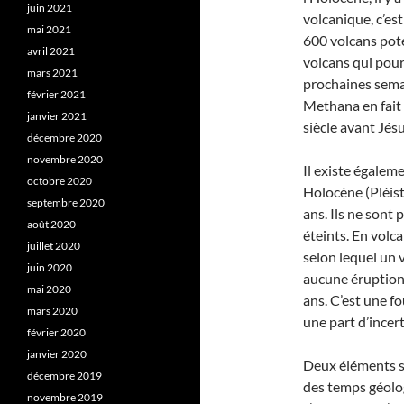
juin 2021
volcanique, c’es
mai 2021
600 volcans pote
avril 2021
volcans qui pour
mars 2021
prochaines sema
février 2021
Methana en fait 
janvier 2021
siècle avant Jés
décembre 2020
novembre 2020
Il existe égaleme
octobre 2020
Holocène (Pléis
septembre 2020
ans. Ils ne son
août 2020
éteints. En volca
juillet 2020
selon lequel un 
juin 2020
aucune éruption
mai 2020
ans. C’est une fo
mars 2020
une part d’incert
février 2020
janvier 2020
Deux éléments so
décembre 2019
des temps géologi
novembre 2019