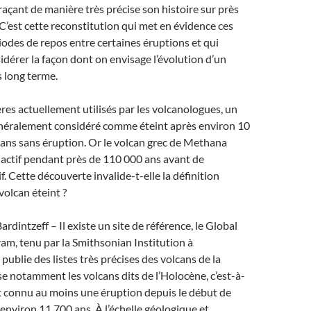
açant de manière très précise son histoire sur près
C’est cette reconstitution qui met en évidence ces
iodes de repos entre certaines éruptions et qui
idérer la façon dont on envisage l’évolution d’un
s long terme.
tères actuellement utilisés par les volcanologues, un
énéralement considéré comme éteint après environ 10
ans sans éruption. Or le volcan grec de Methana
inactif pendant près de 110 000 ans avant de
f. Cette découverte invalide-t-elle la définition
volcan éteint ?
dintzeff – Il existe un site de référence, le Global
m, tenu par la Smithsonian Institution à
publie des listes très précises des volcans de la
nse notamment les volcans dits de l’Holocène, c’est-à-
t connu au moins une éruption depuis le début de
a environ 11 700 ans. À l’échelle géologique et