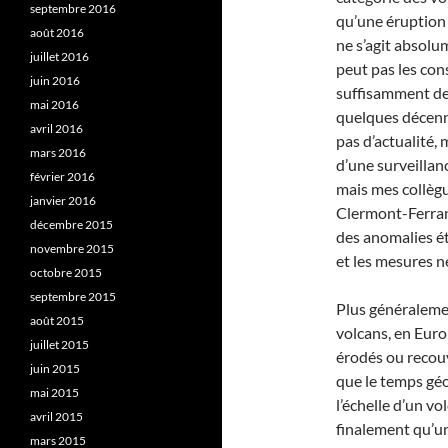
septembre 2016
qu’une éruption s
août 2016
ne s’agit absolu
juillet 2016
peut pas les con
juin 2016
suffisamment de r
mai 2016
quelques décenni
avril 2016
pas d’actualité, 
mars 2016
d’une surveillan
février 2016
mais mes collègu
janvier 2016
Clermont-Ferrand
décembre 2015
des anomalies ét
novembre 2015
et les mesures n
octobre 2015
septembre 2015
Plus généralemen
août 2015
volcans, en Europ
juillet 2015
érodés ou recouve
juin 2015
que le temps géo
mai 2015
l’échelle d’un v
avril 2015
finalement qu’un
mars 2015