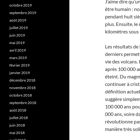
J’aime dire qu’u
octobre 2019
être humain : no
septembre 2019
pendant huit siè
août 2019
plus. Ensuite, l
juillet 2019
kilomètres sous 
juin 2019
mai 2019
Les résultats de
avril 2019
derniers permet
mars 2019
vie des volcans. 
février 2019
après 100 000 a
janvier 2019
éteint. Du magm
décembre 2018
continuer à cris
novembre 2018
définition actuel
octobre 2018
suggère simplem
septembre 2018
100 000 ans pour
août 2018
000 ans, voire d
juillet 2018
révolutionne pas 
juin 2018
manière très sol
mai 2018