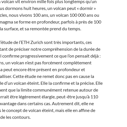
n volcan vit environ mille fois plus longtemps qu’un
us dormons huit heures, un volcan peut « dormir »
cles, nous vivons 100 ans, un volcan 100 000 ans ou
e magma se forme en profondeur, parfois à près de 100
la surface, et sa remontée prend du temps.
 l’étude de l’ETH Zurich sont très importants, ces
tant de préciser notre compréhension de la durée de
Il confirme progressivement ce que l’on pensait déjà :
ns, un volcan n’est pas forcément complètement
a peut encore être présent en profondeur et
talliser. Cette étude ne remet donc pas en cause la
le d’un volcan éteint. Elle la confirme et la précise. Elle
ent que la limite communément retenue autour de
rait être légèrement élargie, peut-être jusqu’à 110
avantage dans certains cas. Autrement dit, elle ne
le concept de volcan éteint, mais elle en affine de
ide les contours.