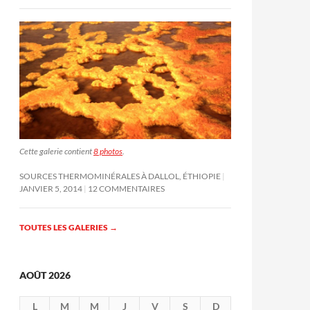
Cette galerie contient
8 photos
.
SOURCES THERMOMINÉRALES À DALLOL, ÉTHIOPIE
JANVIER 5, 2014
12 COMMENTAIRES
TOUTES LES GALERIES
→
AOÛT 2026
L
M
M
J
V
S
D