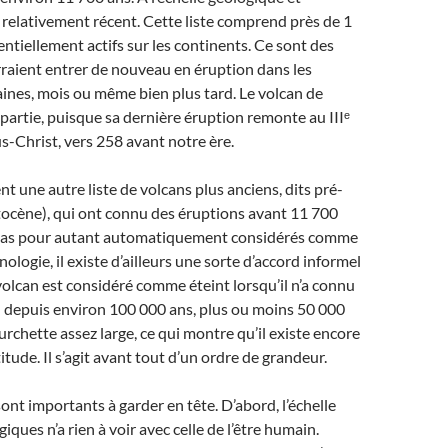
t relativement récent. Cette liste comprend près de 1
ntiellement actifs sur les continents. Ce sont des
raient entrer de nouveau en éruption dans les
ines, mois ou même bien plus tard. Le volcan de
partie, puisque sa dernière éruption remonte au IIIᵉ
us-Christ, vers 258 avant notre ère.
nt une autre liste de volcans plus anciens, dits pré-
tocène), qui ont connu des éruptions avant 11 700
t pas pour autant automatiquement considérés comme
nologie, il existe d’ailleurs une sorte d’accord informel
volcan est considéré comme éteint lorsqu’il n’a connu
 depuis environ 100 000 ans, plus ou moins 50 000
urchette assez large, ce qui montre qu’il existe encore
itude. Il s’agit avant tout d’un ordre de grandeur.
nt importants à garder en tête. D’abord, l’échelle
ques n’a rien à voir avec celle de l’être humain.