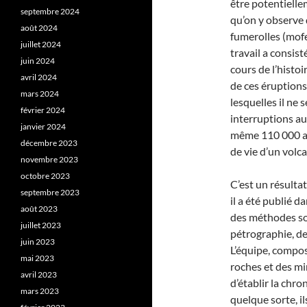
être potentielle
septembre 2024
qu’on y observe 
août 2024
fumerolles (mof
juillet 2024
travail a consist
juin 2024
cours de l’histoi
avril 2024
de ces éruptions
mars 2024
lesquelles il ne 
février 2024
interruptions au
janvier 2024
même 110 000 an
décembre 2023
de vie d’un volca
novembre 2023
octobre 2023
C’est un résultat
septembre 2023
il a été publié d
août 2023
des méthodes sol
juillet 2023
pétrographie, de
juin 2023
L’équipe, compos
mai 2023
roches et des min
avril 2023
d’établir la chr
mars 2023
quelque sorte, i