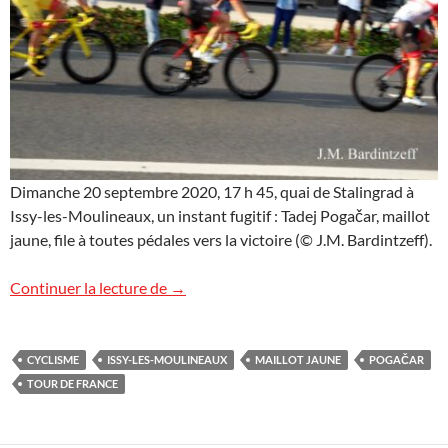
Dimanche 20 septembre 2020, 17 h 45, quai de Stalingrad à
Issy-les-Moulineaux, un instant fugitif : Tadej Pogačar, maillot
jaune, file à toutes pédales vers la victoire (© J.M. Bardintzeff).
Le Tour de France arrive à toute vitesse
Continuer la lecture de
→
CYCLISME
ISSY-LES-MOULINEAUX
MAILLOT JAUNE
POGAČAR
TOUR DE FRANCE