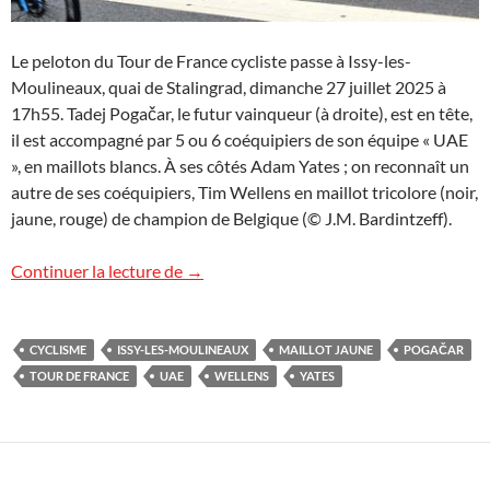
Le peloton du Tour de France cycliste passe à Issy-les-
Moulineaux, quai de Stalingrad, dimanche 27 juillet 2025 à
17h55. Tadej Pogačar, le futur vainqueur (à droite), est en tête,
il est accompagné par 5 ou 6 coéquipiers de son équipe « UAE
», en maillots blancs. À ses côtés Adam Yates ; on reconnaît un
autre de ses coéquipiers, Tim Wellens en maillot tricolore (noir,
jaune, rouge) de champion de Belgique (© J.M. Bardintzeff).
Pogačar en tête du Tour de France
Continuer la lecture de
→
CYCLISME
ISSY-LES-MOULINEAUX
MAILLOT JAUNE
POGAČAR
TOUR DE FRANCE
UAE
WELLENS
YATES