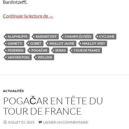
Bardintzeff).
Le Tour de France aux Champs-Élysées
Continuer la lecture de
→
ALAPHILIPPE
BARDINTZEFF
CHAMPS-ÉLYSÉES
CYCLISME
GIANETTI
GUIBET
MAILLOT JAUNE
MAILLOT VERT
PEDERSEN
POGAČAR
SEIXAS
TOUR DE FRANCE
VAN DER POEL
WELLENS
ACTUALITÉS
POGAČAR EN TÊTE DU
TOUR DE FRANCE
JUILLET 31, 2025
LAISSER UN COMMENTAIRE