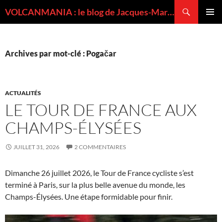
Recherche
VOLCANMANIA : le blog de Jacques-Marie BARDINTZEFF, volcanologue
ALLER
MENU
AU
PRINCI
CONTENU
Archives par mot-clé : Pogačar
ACTUALITÉS
LE TOUR DE FRANCE AUX
CHAMPS-ÉLYSÉES
JUILLET 31, 2026
2 COMMENTAIRES
Dimanche 26 juillet 2026, le Tour de France cycliste s’est
terminé à Paris, sur la plus belle avenue du monde, les
Champs-Élysées. Une étape formidable pour finir.