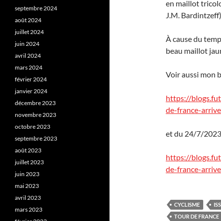
en maillot trico
septembre 2024
J.M. Bardintzeff)
août 2024
juillet 2024
À cause du temps
juin 2024
beau maillot jau
avril 2024
mars 2024
Voir aussi mon 
février 2024
janvier 2024
https://blogs.f
décembre 2023
de-france-arrive
novembre 2023
octobre 2023
et du 24/7/2023
septembre 2023
août 2023
https://blogs.f
juillet 2023
de-france-arrive
juin 2023
mai 2023
avril 2023
CYCLISME
IS
mars 2023
TOUR DE FRANCE