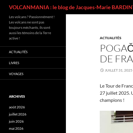
Recherche
VOLCANMANIA : le blog de Jacques-Marie BARDINT
Les volcans ? Passionnément !
Les volcans ne sont pas
toujours méchants, ils sont
aussi les témoins de la Terre
ACTUALITÉS
active !
POGAČ
ACTUALITÉS
DE FR
LIVRES
JUILLET 31, 2025
VOYAGES
Le Tour de Franc
27 juillet 2025.
ARCHIVES
champions !
août 2026
juillet 2026
juin 2026
mai 2026