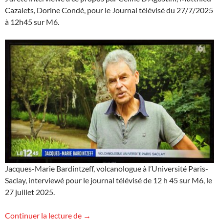
Cazalets, Dorine Condé, pour le Journal télévisé du 27/7/2025
à 12h45 sur M6.
Jacques-Marie Bardintzeff, volcanologue à l’Université Paris-
Saclay, interviewé pour le journal télévisé de 12 h 45 sur M6, le
27 juillet 2025.
Le réveil des volcans (?) sur M6
Continuer la lecture de
→