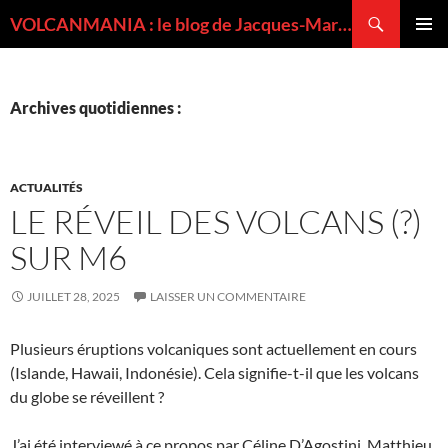
Recherche
VOLCANMANIA : le blog de Jacques-Marie BARDINTZEFF, volcanologue
ALLER
MENU
AU
PRINCI
CONTENU
Archives quotidiennes :
ACTUALITÉS
LE RÉVEIL DES VOLCANS (?)
SUR M6
JUILLET 28, 2025
LAISSER UN COMMENTAIRE
Plusieurs éruptions volcaniques sont actuellement en cours
(Islande, Hawaii, Indonésie). Cela signifie-t-il que les volcans
du globe se réveillent ?
J’ai été interviewé à ce propos par Céline D’Agostini, Matthieu