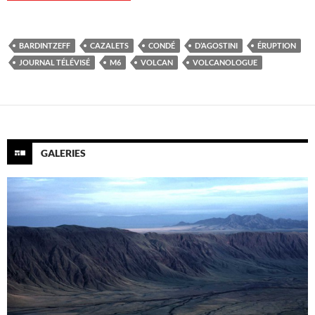
BARDINTZEFF
CAZALETS
CONDÉ
D’AGOSTINI
ÉRUPTION
JOURNAL TÉLÉVISÉ
M6
VOLCAN
VOLCANOLOGUE
GALERIES