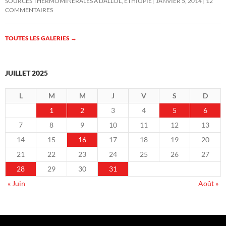
SOURCES THERMOMINÉRALES À DALLOL, ÉTHIOPIE
JANVIER 5, 2014
12
COMMENTAIRES
TOUTES LES GALERIES
→
JUILLET 2025
L
M
M
J
V
S
D
1
2
3
4
5
6
7
8
9
10
11
12
13
14
15
16
17
18
19
20
21
22
23
24
25
26
27
28
29
30
31
« Juin
Août »