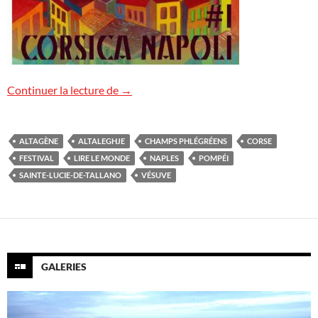
Festival « Lire le monde » en Corse
Continuer la lecture de
→
ALTAGÈNE
ALTALEGHJE
CHAMPS PHLÉGRÉENS
CORSE
FESTIVAL
LIRE LE MONDE
NAPLES
POMPÉI
SAINTE-LUCIE-DE-TALLANO
VÉSUVE
GALERIES