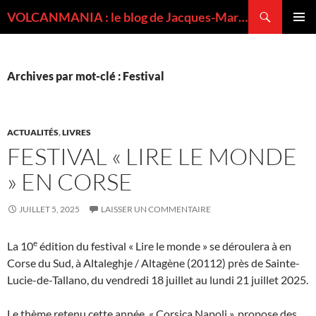
Recherche
VOLCANMANIA : le blog de Jacques-Marie BARDINTZEFF, volcanologue
ALLER
MENU
AU
PRINCI
CONTENU
Archives par mot-clé : Festival
ACTUALITÉS
,
LIVRES
FESTIVAL « LIRE LE MONDE
» EN CORSE
JUILLET 5, 2025
LAISSER UN COMMENTAIRE
e
La 10
édition du festival « Lire le monde » se déroulera à en
Corse du Sud, à Altaleghje / Altagène (20112) près de Sainte-
Lucie-de-Tallano, du vendredi 18 juillet au lundi 21 juillet 2025.
Le thème retenu cette année, « Corsica Napoli », propose des