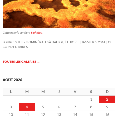
Cette galerie contient
8 photos
.
SOURCES THERMOMINÉRALES À DALLOL, ÉTHIOPIE
JANVIER 5, 2014
12
COMMENTAIRES
TOUTES LES GALERIES
→
AOÛT 2026
L
M
M
J
V
S
D
1
2
3
4
5
6
7
8
9
10
11
12
13
14
15
16