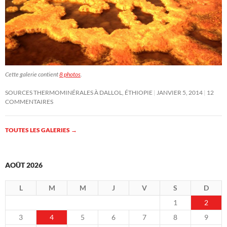
Cette galerie contient
8 photos
.
SOURCES THERMOMINÉRALES À DALLOL, ÉTHIOPIE
JANVIER 5, 2014
12
COMMENTAIRES
TOUTES LES GALERIES
→
AOÛT 2026
L
M
M
J
V
S
D
1
2
3
4
5
6
7
8
9