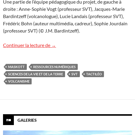
Une partie de l’équipe pédagogique du projet, de gauche à
droite : Anne-Sophie Vogt (professeur SVT), Jacques-Marie
Bardintzeff (volcanologue), Lucie Landais (professeur SVT),
Frédéric Bohn (auteur multimédia, cadreur), Sophie Jourdain
(professeur SVT) (© J.M. Bardintzeff).
Ressources numériques en SVT
Continuer la lecture de
→
MASKOTT
RESSOURCES NUMÉRIQUES
SCIENCES DE LA VIE ET DE LA TERRE
SVT
TACTILÉO
VOLCANISME
GALERIES