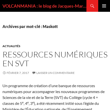
Recherche
VOLCANMANIA : le blog de Jacques-Marie BARDINTZEFF, volcanologue
ALLER
MENU
AU
PRINCI
CONTENU
Archives par mot-clé : Maskott
ACTUALITÉS
RESSOURCES NUMÉRIQUES
EN SVT
FÉVRIER 7, 2017
LAISSER UN COMMENTAIRE
Un programme de création d’une banque de ressources
numériques pour accompagner les nouveaux programmes de
Sciences de la vie et de la Terre (SVT) du Collège (cycle 4 =
e
e
e
classes de 5
, 4
, 3
), a été récemment initié sous l’égide du
Ministère de l’Éducation nationale, de l’Enseignement