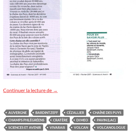
Sciences et Avenir : champs Phlégréens
Continuer la lecture de
→
AUVERGNE
BARDINTZEFF
CÉZALLIER
CHAÎNE DES PUYS
CHAMPS PHLÉGRÉENS
CRATÈRE
DI MEO
PAVIN (LAC)
SCIENCES ET AVENIR
VIVARAIS
VOLCAN
VOLCANOLOGUE