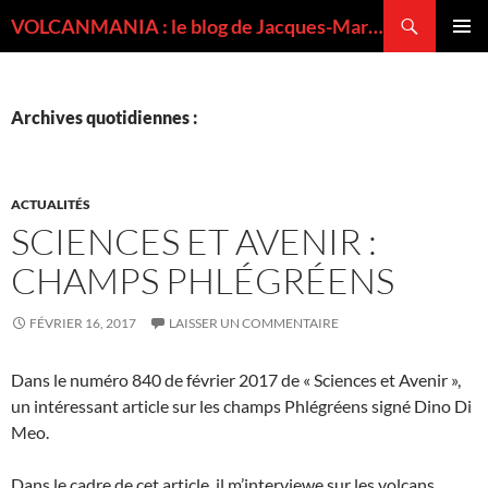
Recherche
VOLCANMANIA : le blog de Jacques-Marie BARDINTZEFF, volcanologue
ALLER
MENU
AU
PRINCI
CONTENU
Archives quotidiennes :
ACTUALITÉS
SCIENCES ET AVENIR :
CHAMPS PHLÉGRÉENS
FÉVRIER 16, 2017
LAISSER UN COMMENTAIRE
Dans le numéro 840 de février 2017 de « Sciences et Avenir »,
un intéressant article sur les champs Phlégréens signé Dino Di
Meo.
Dans le cadre de cet article, il m’interviewe sur les volcans