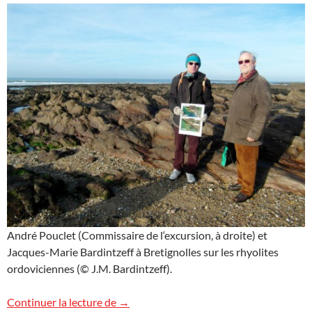
André Pouclet (Commissaire de l‘excursion, à droite) et
Jacques-Marie Bardintzeff à Bretignolles sur les rhyolites
ordoviciennes (© J.M. Bardintzeff).
Des volcans en Vendée !
Continuer la lecture de
→