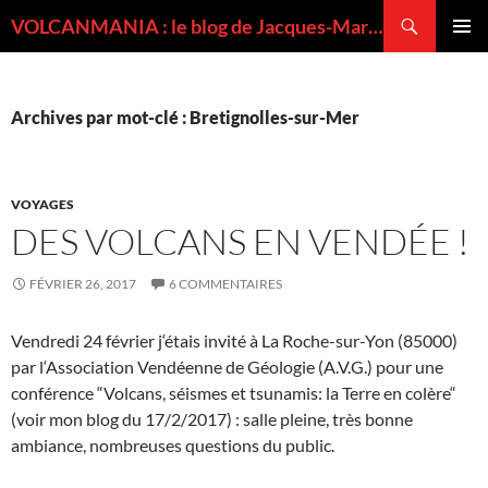
Recherche
VOLCANMANIA : le blog de Jacques-Marie BARDINTZEFF, volcanologue
ALLER
MENU
AU
PRINCI
CONTENU
Archives par mot-clé : Bretignolles-sur-Mer
VOYAGES
DES VOLCANS EN VENDÉE !
FÉVRIER 26, 2017
6 COMMENTAIRES
Vendredi 24 février j‘étais invité à La Roche-sur-Yon (85000)
par l‘Association Vendéenne de Géologie (A.V.G.) pour une
conférence “Volcans, séismes et tsunamis: la Terre en colère“
(voir mon blog du 17/2/2017) : salle pleine, très bonne
ambiance, nombreuses questions du public.