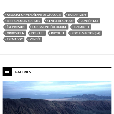
ASSOCIATION VENDÉENNE DE GÉOLOGIE
BARDINTZEFF
BRETIGNOLLES-SUR-MER
CENTRE BEAUTOUR
CONFÉRENCE
ÈRE PRIMAIRE
EXCURSION GÉOLOGIQUE
IGNIMBRITE
ORDOVICIEN
POUCLET
RHYOLITE
ROCHE-SUR-YON (LA)
TREMADOC
VENDÉE
GALERIES