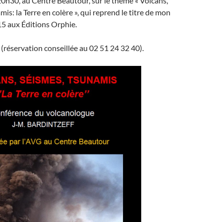
20h30, au Centre Beautour, sur le thème « Volcans,
is: la Terre en colère », qui reprend le titre de mon
15 aux Éditions Orphie.
e (réservation conseillée au 02 51 24 32 40).