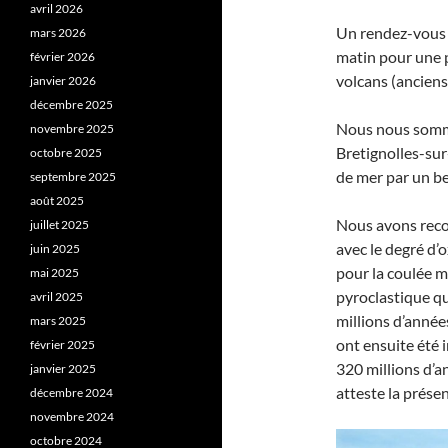
avril 2026
Un rendez-vous é
mars 2026
matin pour une p
février 2026
volcans (anciens
janvier 2026
décembre 2025
Nous nous somm
novembre 2025
Bretignolles-sur
octobre 2025
de mer par un be
septembre 2025
août 2025
Nous avons recon
juillet 2025
avec le degré d’
juin 2025
pour la coulée m
mai 2025
pyroclastique qu
avril 2025
millions d’année
mars 2025
ont ensuite été
février 2025
320 millions d’a
janvier 2025
atteste la prése
décembre 2024
novembre 2024
octobre 2024