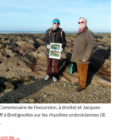
ommissaire de l‘excursion, à droite) et Jacques-
f à Bretignolles sur les rhyolites ordoviciennes (©
.
Des volcans en Vendée !
ture de
→