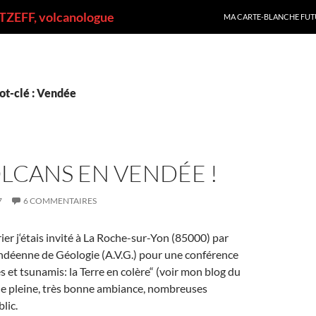
ALLER AU CONTENU
ZEFF, volcanologue
MA CARTE-BLANCHE FUT
ot-clé : Vendée
LCANS EN VENDÉE !
7
6 COMMENTAIRES
ier j‘étais invité à La Roche-sur-Yon (85000) par
endéenne de Géologie (A.V.G.) pour une conférence
s et tsunamis: la Terre en colère“ (voir mon blog du
le pleine, très bonne ambiance, nombreuses
lic.