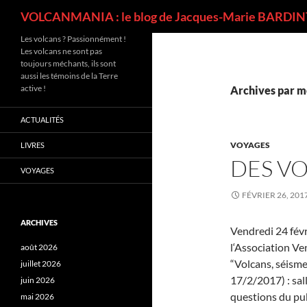
Recherche
VOLCANMANIA : le blog de Jacques-Marie BARDINT
Les volcans ? Passionnément !
Les volcans ne sont pas
toujours méchants, ils sont
aussi les témoins de la Terre
active !
Archives par m
ACTUALITÉS
VOYAGES
LIVRES
DES VO
VOYAGES
FÉVRIER 26, 201
ARCHIVES
Vendredi 24 févr
l‘Association V
août 2026
“Volcans, séisme
juillet 2026
17/2/2017) : sal
juin 2026
questions du pub
mai 2026