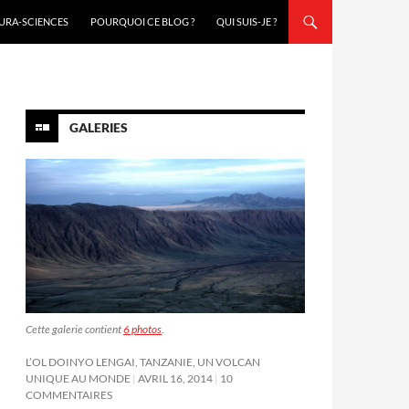
URA-SCIENCES
POURQUOI CE BLOG ?
QUI SUIS-JE ?
GALERIES
Cette galerie contient
6 photos
.
L’OL DOINYO LENGAI, TANZANIE, UN VOLCAN
UNIQUE AU MONDE
AVRIL 16, 2014
10
COMMENTAIRES