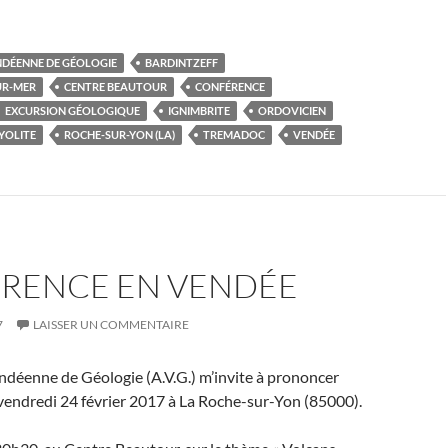
NDÉENNE DE GÉOLOGIE
BARDINTZEFF
UR-MER
CENTRE BEAUTOUR
CONFÉRENCE
EXCURSION GÉOLOGIQUE
IGNIMBRITE
ORDOVICIEN
YOLITE
ROCHE-SUR-YON (LA)
TREMADOC
VENDÉE
RENCE EN VENDÉE
7
LAISSER UN COMMENTAIRE
ndéenne de Géologie (A.V.G.) m’invite à prononcer
vendredi 24 février 2017 à La Roche-sur-Yon (85000).