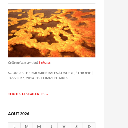
Cette galerie contient
8 photos
.
SOURCES THERMOMINÉRALES À DALLOL, ÉTHIOPIE
JANVIER 5, 2014
12 COMMENTAIRES
TOUTES LES GALERIES
→
AOÛT 2026
L
M
M
J
V
S
D