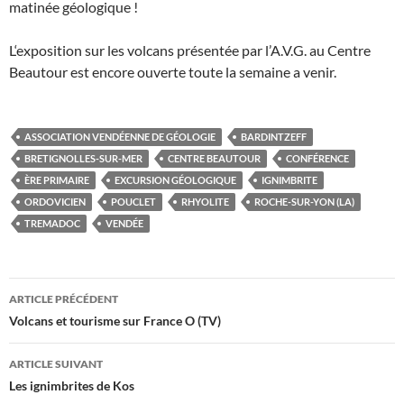
matinée géologique !
L‘exposition sur les volcans présentée par l’A.V.G. au Centre
Beautour est encore ouverte toute la semaine a venir.
ASSOCIATION VENDÉENNE DE GÉOLOGIE
BARDINTZEFF
BRETIGNOLLES-SUR-MER
CENTRE BEAUTOUR
CONFÉRENCE
ÈRE PRIMAIRE
EXCURSION GÉOLOGIQUE
IGNIMBRITE
ORDOVICIEN
POUCLET
RHYOLITE
ROCHE-SUR-YON (LA)
TREMADOC
VENDÉE
Navigation
ARTICLE PRÉCÉDENT
des
Volcans et tourisme sur France O (TV)
articles
ARTICLE SUIVANT
Les ignimbrites de Kos