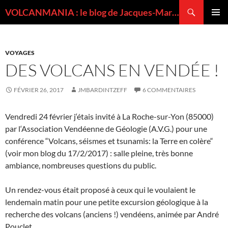
Recherche
VOLCANMANIA : le blog de Jacques-Marie BARDINTZEFF, volcanologue
ALLER
MENU
AU
PRINCI
CONTENU
VOYAGES
DES VOLCANS EN VENDÉE !
FÉVRIER 26, 2017
JMBARDINTZEFF
6 COMMENTAIRES
Vendredi 24 février j‘étais invité à La Roche-sur-Yon (85000)
par l‘Association Vendéenne de Géologie (A.V.G.) pour une
conférence “Volcans, séismes et tsunamis: la Terre en colère“
(voir mon blog du 17/2/2017) : salle pleine, très bonne
ambiance, nombreuses questions du public.
Un rendez-vous était proposé à ceux qui le voulaient le
lendemain matin pour une petite excursion géologique à la
recherche des volcans (anciens !) vendéens, animée par André
Pouclet.