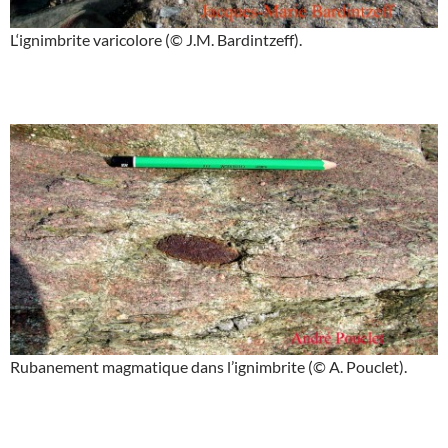
L‘ignimbrite varicolore (© J.M. Bardintzeff).
Rubanement magmatique dans l’ignimbrite (© A. Pouclet).