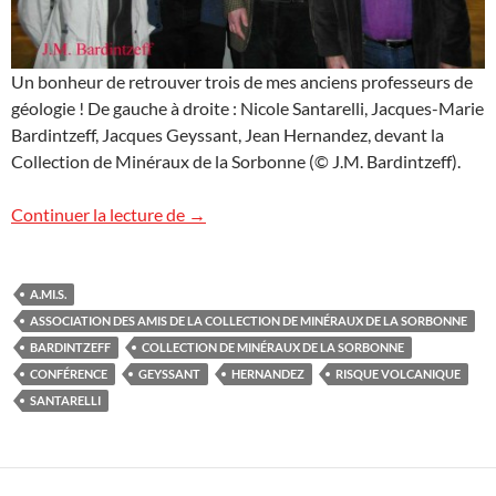
Un bonheur de retrouver trois de mes anciens professeurs de
géologie ! De gauche à droite : Nicole Santarelli, Jacques-Marie
Bardintzeff, Jacques Geyssant, Jean Hernandez, devant la
Collection de Minéraux de la Sorbonne (© J.M. Bardintzeff).
La Collection de Minéraux de la Sorbonn
Continuer la lecture de
→
A.MI.S.
ASSOCIATION DES AMIS DE LA COLLECTION DE MINÉRAUX DE LA SORBONNE
BARDINTZEFF
COLLECTION DE MINÉRAUX DE LA SORBONNE
CONFÉRENCE
GEYSSANT
HERNANDEZ
RISQUE VOLCANIQUE
SANTARELLI