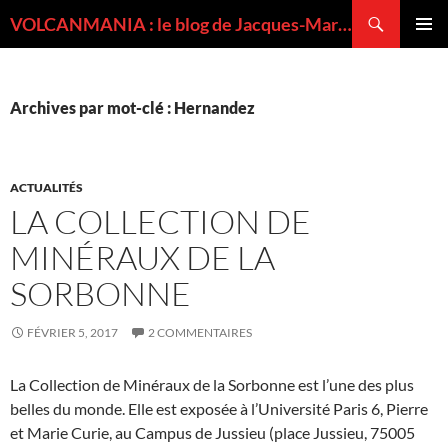
Recherche
VOLCANMANIA : le blog de Jacques-Marie BARDINTZEFF, volcanologue
ALLER
MENU
AU
PRINCI
CONTENU
Archives par mot-clé : Hernandez
ACTUALITÉS
LA COLLECTION DE
MINÉRAUX DE LA
SORBONNE
FÉVRIER 5, 2017
2 COMMENTAIRES
La Collection de Minéraux de la Sorbonne est l’une des plus
belles du monde. Elle est exposée à l’Université Paris 6, Pierre
et Marie Curie, au Campus de Jussieu (place Jussieu, 75005